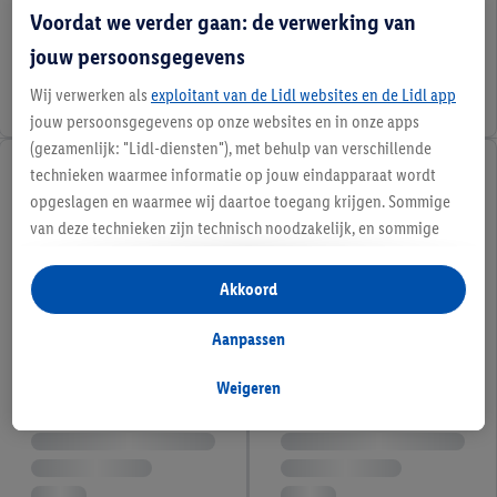
Voordat we verder gaan: de verwerking van
jouw persoonsgegevens
Wij verwerken als
exploitant van de Lidl websites en de Lidl app
jouw persoonsgegevens op onze websites en in onze apps
(gezamenlijk: "Lidl-diensten"), met behulp van verschillende
technieken waarmee informatie op jouw eindapparaat wordt
opgeslagen en waarmee wij daartoe toegang krijgen. Sommige
van deze technieken zijn technisch noodzakelijk, en sommige
technieken worden met jouw toestemming gebruikt voor het
opslaan van voorkeursinstellingen, het verzamelen en
Akkoord
analyseren van statistieken of voor het tonen van
gepersonaliseerde reclame binnen en buiten de Lidl-diensten.
Aanpassen
Als je lid bent van het Lidl Plus-programma, dan worden
gegevens over jouw aankoopgedrag in de winkel ook voor de
Weigeren
hiervoor genoemde doeleinden verwerkt.
Als je hier toestemming geeft aan ons voor het personaliseren
van reclame en als je vervolgens een Lidl Plus-account
aanmaakt of inlogt op jouw bestaande Lidl Plus-account, dan