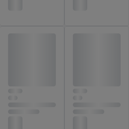
vergelijkbare technieken en met welke verwerkingsdoeleinden
je instemt. Verder kan je er meer informatie vinden over de
gegevensverwerking.
Door te klikken op "Weigeren", kies je voor de optie dat er enkel
technisch noodzakelijke cookies en vergelijkbare technieken
worden gebruikt.
Door op "Akkoord" te klikken, stem je in met alle verwerkingen
voor alle bovengenoemde doeleinden. Meer informatie,
inclusief over de opslagperiode van de gegevens en je recht om
jouw toestemming op elk gewenst moment in te trekken, vind je
in onze
privacyverklaring
.
Je vindt de impressum voor de Lidl
website hier.
Klik
hier
voor meer informatie over de cookies die
wij inzetten.