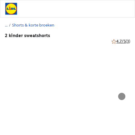
/
Shorts & korte broeken
2 kinder sweatshorts
4.7/5
(3)
4.7 van 5 ste