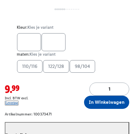
Kleur:
Kies je variant
maten:
Kies je variant
110/116
122/128
98/104
9.99
Incl. BTW excl.
In Winkelwagen
Levering
Artikelnummer:
100373471