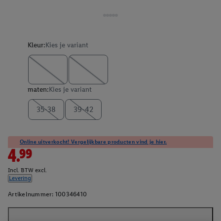
Kleur:
Kies je variant
maten:
Kies je variant
35-38
39-42
Online uitverkocht! Vergelijkbare producten vind je hier.
4.99
Incl. BTW excl.
Levering
Artikelnummer:
100346410