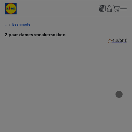
/
Beenmode
2 paar dames sneakersokken
4.6/5
(11)
4.6 van 5 ster