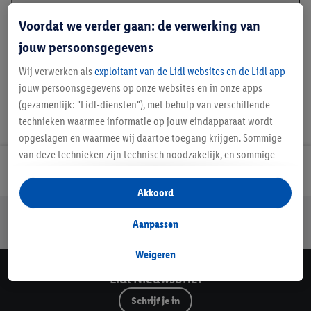
Beschrijving
Voordat we verder gaan: de verwerking van
jouw persoonsgegevens
Wij verwerken als
exploitant van de Lidl websites en de Lidl app
jouw persoonsgegevens op onze websites en in onze apps
(gezamenlijk: "Lidl-diensten"), met behulp van verschillende
technieken waarmee informatie op jouw eindapparaat wordt
opgeslagen en waarmee wij daartoe toegang krijgen. Sommige
van deze technieken zijn technisch noodzakelijk, en sommige
Lidl Nieuwsbrief
technieken worden met jouw toestemming gebruikt voor het
opslaan van voorkeursinstellingen, het verzamelen en
Akkoord
analyseren van statistieken of voor het tonen van
Jouw voordelen bij ons als Lidl webshop klant
gepersonaliseerde reclame binnen en buiten de Lidl-diensten.
Aanpassen
Gratis retourneren
Veilig winkelen
30 dagen bedenktijd
Als je lid bent van het Lidl Plus-programma, dan worden
gegevens over jouw aankoopgedrag in de winkel ook voor de
Weigeren
hiervoor genoemde doeleinden verwerkt.
Lidl Nieuwsbrief
Als je hier toestemming geeft aan ons voor het personaliseren
Schrijf je in
van reclame en als je vervolgens een Lidl Plus-account