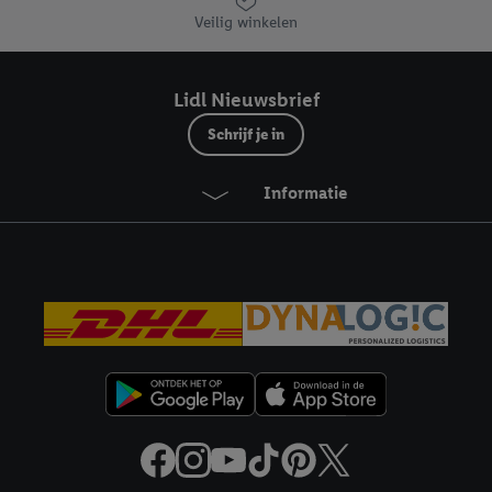
eren", kies je voor de optie dat er enkel technisch noodzakelijke cookies 
Veilig winkelen
uikt.
ikken, stem je in met alle verwerkingen voor alle bovengenoemde doeleind
agperiode van de gegevens en je recht om jouw toestemming op elk gewens
Lidl Nieuwsbrief
privacyverklaring
.
Je vindt de impressum voor de Lidl website hier.
Klik
hie
Schrijf je in
inzetten.
Informatie