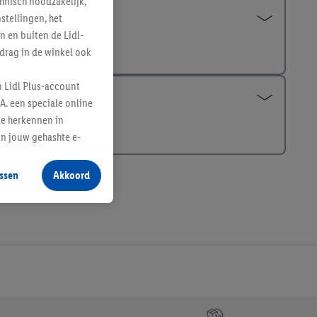
hnisch noodzakelijk,
tellingen, het
n en buiten de Lidl-
drag in de winkel ook
n Lidl Plus-account
A. een speciale online
te herkennen in
an jouw gehashte e-
aan jou zijn
ssen
Akkoord
r producten waarin je
 winkel te plaatsen
innen verschillende
 van jouw gehashte e-
an jou kunnen worden
erking.