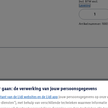
Incl. BTW excl.
Levering
Artikelnummer:
100
r gaan: de verwerking van jouw persoonsgegevens
itant van de Lidl websites en de Lidl app
jouw persoonsgegevens op onze w
l-diensten"), met behulp van verschillende technieken waarmee informati