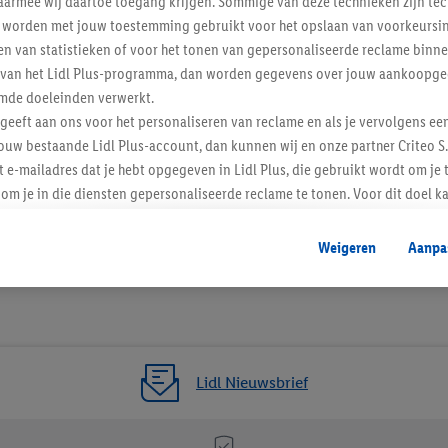
armee wij daartoe toegang krijgen. Sommige van deze technieken zijn tec
worden met jouw toestemming gebruikt voor het opslaan van voorkeursins
n van statistieken of voor het tonen van gepersonaliseerde reclame binne
enverordening
ent van het Lidl Plus-programma, dan worden gegevens over jouw aankoopge
mde doeleinden verwerkt.
 geeft aan ons voor het personaliseren van reclame en als je vervolgens ee
ouw bestaande Lidl Plus-account, dan kunnen wij en onze partner Criteo S.
t e-mailadres dat je hebt opgegeven in Lidl Plus, die gebruikt wordt om je 
om je in die diensten gepersonaliseerde reclame te tonen. Voor dit doel k
mengevoegd met andere identifiers of met identifiers die door Criteo S.A. 
Weigeren
Aanpa
mming geeft, dan kunnen retargeting advertenties worden weergegeven voo
etoond (bijvoorbeeld door het product in een winkelmandje van een online
. De retargeting advertenties kunnen op verschillende eindapparaten en b
ergegeven, als verschillende eindapparaten en Lidl-diensten, met behulp
ele andere identifiers of met identifiers waarover Criteo S.A. beschikt, a
Lidl Nieuwsbrief
je aangeven met welke cookies en vergelijkbare technieken en met welke
e instemt. Verder kan je er meer informatie vinden over de gegevensverw