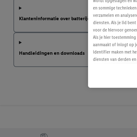
wordt opgeslagen en wa
en sommige technieken 
verzamelen en analysere
Klanteninformatie over batterijen Europese Batterij
diensten. Als je lid b
voor de hiervoor genoe
Als je hier toestemming
aanmaakt of inlogt op j
identifier maken met he
Handleidingen en downloads
diensten van derden en 
mailadres ook worden sa
toegewezen.
Als je hiervoor toeste
eerder interesse hebt g
maar het niet te kopen)
Lidl-diensten worden we
mailadres en met eventu
toegewezen.
Onder "Aanpassen" kun 
verwerkingsdoeleinden j
Jouw voordelen bij ons als Lidl webshop klant