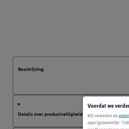
Beschrijving
Voordat we verde
Details over productveiligheid
Wij verwerken als
explo
apps (gezamenlijk: "Lid