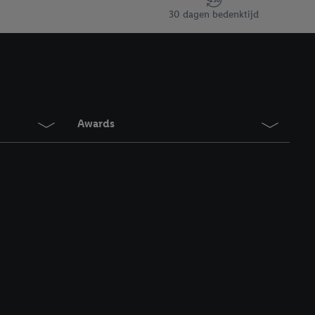
en vergelijkbare
30 dagen bedenktijd
en. Meer informatie,
t moment in te
r
voor meer informatie
Awards