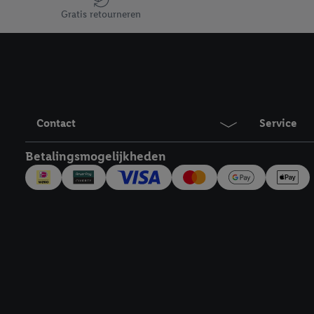
Door te klikken op "Weig
Gratis retourneren
technieken worden gebr
Door op "Akkoord" te kl
inclusief over de opsl
trekken, vind je in onze
over de cookies die wij 
Contact
Service
Betalingsmogelijkheden