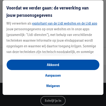
Beschrijving
Voordat we verder gaan: de verwerking van
jouw persoonsgegevens
Wij verwerken als
exploitant van de Lidl websites en de Lidl app
jouw persoonsgegevens op onze websites en in onze apps
(gezamenlijk: "Lidl-diensten"), met behulp van verschillende
technieken waarmee informatie op jouw eindapparaat wordt
opgeslagen en waarmee wij daartoe toegang krijgen. Sommige
van deze technieken zijn technisch noodzakelijk, en sommige
Lidl Nieuwsbrief
technieken worden met jouw toestemming gebruikt voor het
opslaan van voorkeursinstellingen, het verzamelen en
Akkoord
analyseren van statistieken of voor het tonen van
Jouw voordelen bij ons als Lidl webshop klant
gepersonaliseerde reclame binnen en buiten de Lidl-diensten.
Aanpassen
Gratis retourneren
Veilig winkelen
30 dagen bedenktijd
Als je lid bent van het Lidl Plus-programma, dan worden
gegevens over jouw aankoopgedrag in de winkel ook voor de
Weigeren
hiervoor genoemde doeleinden verwerkt.
Lidl Nieuwsbrief
Als je hier toestemming geeft aan ons voor het personaliseren
Schrijf je in
van reclame en als je vervolgens een Lidl Plus-account