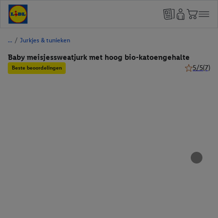
/
Jurkjes & tunieken
Baby meisjessweatjurk met hoog bio-katoengehalte
5/5
(7)
Beste beoordelingen
5 van 5 ste