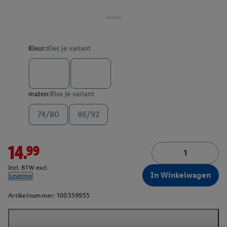
Kleur:
Kies je variant
maten:
Kies je variant
74/80
86/92
14.99
Incl. BTW excl.
In Winkelwagen
Levering
Artikelnummer:
100359955