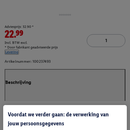
Adviesprijs: 32.90 *
22.99
Incl. BTW excl.
* Door fabrikant geadviseerde prijs
Levering
Artikelnummer:
100237493
Beschrijving
Voordat we verder gaan: de verwerking van
jouw persoonsgegevens