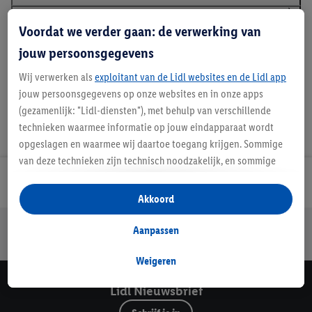
Voordat we verder gaan: de verwerking van
Handleidingen en downloads
jouw persoonsgegevens
Wij verwerken als
exploitant van de Lidl websites en de Lidl app
jouw persoonsgegevens op onze websites en in onze apps
(gezamenlijk: "Lidl-diensten"), met behulp van verschillende
technieken waarmee informatie op jouw eindapparaat wordt
opgeslagen en waarmee wij daartoe toegang krijgen. Sommige
van deze technieken zijn technisch noodzakelijk, en sommige
technieken worden met jouw toestemming gebruikt voor het
Lidl Nieuwsbrief
opslaan van voorkeursinstellingen, het verzamelen en
Akkoord
analyseren van statistieken of voor het tonen van
Jouw voordelen bij ons als Lidl webshop klant
gepersonaliseerde reclame binnen en buiten de Lidl-diensten.
Aanpassen
Gratis retourneren
Veilig winkelen
30 dagen bedenktijd
Als je lid bent van het Lidl Plus-programma, dan worden
gegevens over jouw aankoopgedrag in de winkel ook voor de
Weigeren
hiervoor genoemde doeleinden verwerkt.
Lidl Nieuwsbrief
Als je hier toestemming geeft aan ons voor het personaliseren
van reclame en als je vervolgens een Lidl Plus-account