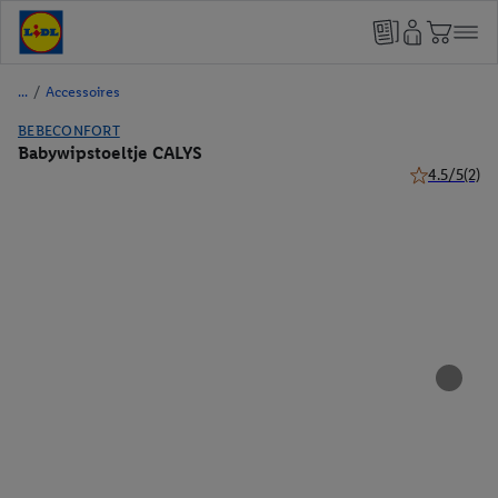
/
Accessoires
BEBECONFORT
Babywipstoeltje CALYS
4.5/5
(2)
4.5 van 5 ste