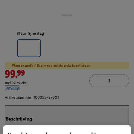
Kleur:
fijne dag
Wees er snel bij!
Er zijn nog enkele stuks beschikbaar.
99.99
Incl. BTW excl.
Levering
Artikelnummer:
100355737001
Beschrijving