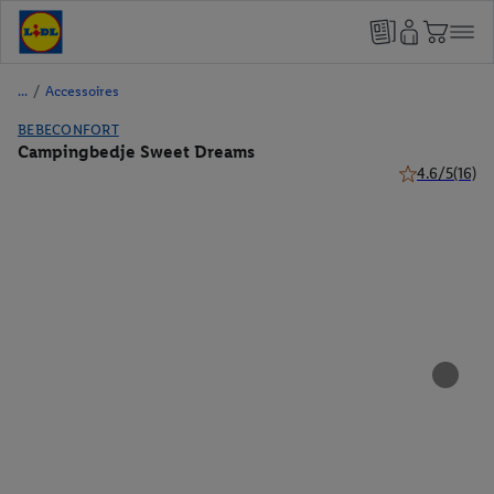
/
Accessoires
BEBECONFORT
Campingbedje Sweet Dreams
4.6/5
(16)
4.6 van 5 ster