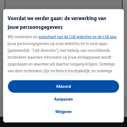
Voordat we verder gaan: de verwerking van
Handleidingen en downloads
jouw persoonsgegevens
Wij verwerken als
exploitant van de Lidl websites en de Lidl app
jouw persoonsgegevens op onze websites en in onze apps
(gezamenlijk: "Lidl-diensten"), met behulp van verschillende
technieken waarmee informatie op jouw eindapparaat wordt
opgeslagen en waarmee wij daartoe toegang krijgen. Sommige
van deze technieken zijn technisch noodzakelijk, en sommige
technieken worden met jouw toestemming gebruikt voor het
opslaan van voorkeursinstellingen, het verzamelen en
Lidl Nieuwsbrief
Akkoord
analyseren van statistieken of voor het tonen van
gepersonaliseerde reclame binnen en buiten de Lidl-diensten.
Aanpassen
Jouw voordelen bij ons als Lidl webshop klant
Als je lid bent van het Lidl Plus-programma, dan worden
Gratis retourneren
Veilig winkelen
30 dagen bedenktijd
gegevens over jouw aankoopgedrag in de winkel ook voor de
Weigeren
hiervoor genoemde doeleinden verwerkt.
Als je hier toestemming geeft aan ons voor het personaliseren