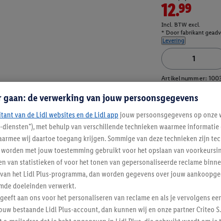
12.99
Incl. BTW excl.
* Door fabrikant geadvi
Levering
Artikelnummer:
100
r gaan: de verwerking van jouw persoonsgegevens
itant van de Lidl websites en de Lidl app
jouw persoonsgegevens op onze w
l-diensten"), met behulp van verschillende technieken waarmee informati
armee wij daartoe toegang krijgen. Sommige van deze technieken zijn tec
worden met jouw toestemming gebruikt voor het opslaan van voorkeursins
n van statistieken of voor het tonen van gepersonaliseerde reclame binne
ent van het Lidl Plus-programma, dan worden gegevens over jouw aankoopge
mde doeleinden verwerkt.
 geeft aan ons voor het personaliseren van reclame en als je vervolgens ee
ouw bestaande Lidl Plus-account, dan kunnen wij en onze partner Criteo S.