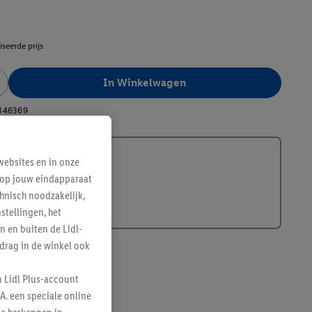
seerde prijs
In Winkelwagen
346369
ebsites en in onze
e op jouw eindapparaat
hnisch noodzakelijk,
tellingen, het
n en buiten de Lidl-
drag in de winkel ook
n Lidl Plus-account
A. een speciale online