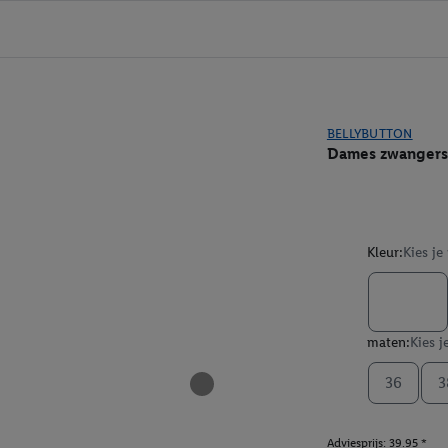
BELLYBUTTON
Dames zwangers
Kleur:
Kies je
maten:
Kies j
36
3
Adviesprijs: 39.95 *