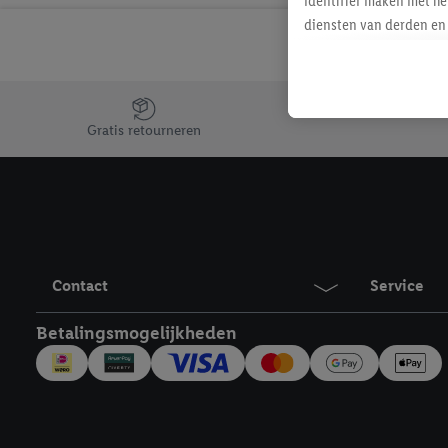
identifier maken met he
diensten van derden en 
mailadres ook worden sa
toegewezen.
Als je hiervoor toeste
Jouw voordelen bij ons als Lidl webshop klant
eerder interesse hebt g
Gratis retourneren
maar het niet te kopen)
Lidl-diensten worden we
mailadres en met eventu
toegewezen.
Onder "Aanpassen" kun 
verwerkingsdoeleinden j
Contact
Service
Door te klikken op "Weig
technieken worden gebr
Betalingsmogelijkheden
Door op "Akkoord" te kl
inclusief over de opsl
trekken, vind je in onze
over de cookies die wij 