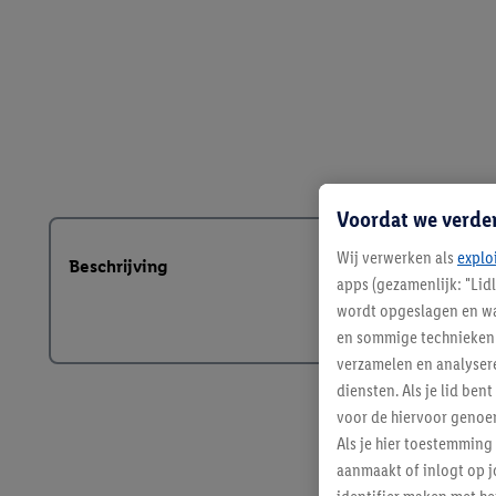
Voordat we verde
Wij verwerken als
explo
Beschrijving
apps (gezamenlijk: "Lid
wordt opgeslagen en wa
en sommige technieken 
verzamelen en analysere
diensten. Als je lid b
voor de hiervoor genoe
Als je hier toestemming
aanmaakt of inlogt op j