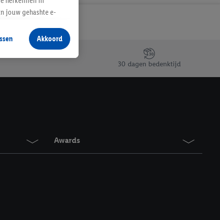
te herkennen in
an jouw gehashte e-
aan jou zijn
ssen
Akkoord
r producten waarin je
 winkel te plaatsen
30 dagen bedenktijd
innen verschillende
 van jouw gehashte e-
an jou kunnen worden
erking.
Awards
en vergelijkbare
en. Meer informatie,
t moment in te
r
voor meer informatie