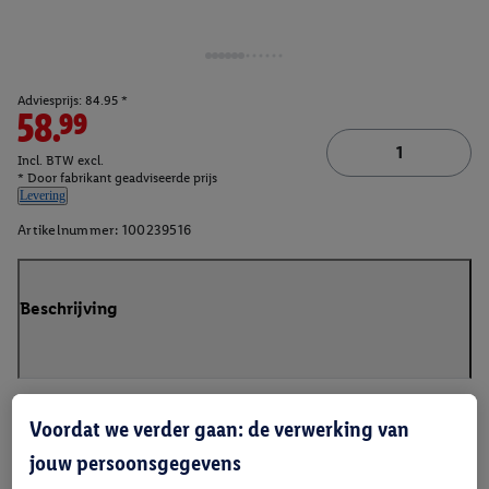
Adviesprijs: 84.95 *
58.99
Incl. BTW excl.
* Door fabrikant geadviseerde prijs
Levering
Artikelnummer:
100239516
Beschrijving
Voordat we verder gaan: de verwerking van
jouw persoonsgegevens