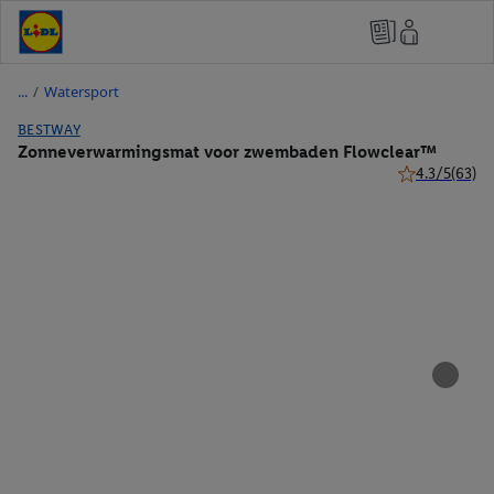
/
Watersport
BESTWAY
Zonneverwarmingsmat voor zwembaden Flowclear™
4.3/5
(63)
4.3 van 5 ster