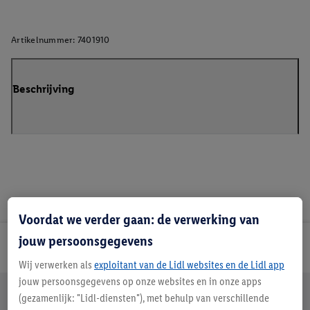
Artikelnummer:
7401910
Beschrijving
Voordat we verder gaan: de verwerking van
jouw persoonsgegevens
Lidl Nieuwsbrief
Wij verwerken als
exploitant van de Lidl websites en de Lidl app
jouw persoonsgegevens op onze websites en in onze apps
Jouw voordelen bij ons als Lidl webshop klant
(gezamenlijk: "Lidl-diensten"), met behulp van verschillende
Gratis retourneren
Veilig winkelen
30 dagen bedenktijd