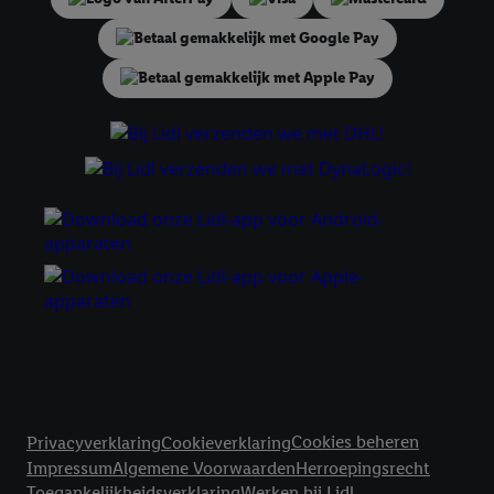
tonen. Voor dit doel kan jouw gehashte e-mailadres ook worden
samengevoegd met andere identifiers of met identifiers die
door Criteo S.A. aan jou zijn toegewezen.
Als je hiervoor toestemming geeft, dan kunnen retargeting
advertenties worden weergegeven voor producten waarin je
eerder interesse hebt getoond (bijvoorbeeld door het product
in een winkelmandje van een online winkel te plaatsen maar het
niet te kopen). De retargeting advertenties kunnen op
verschillende eindapparaten en binnen verschillende Lidl-
diensten worden weergegeven, als verschillende eindapparaten
en Lidl-diensten, met behulp van jouw gehashte e-mailadres en
met eventuele andere identifiers of met identifiers waarover
Criteo S.A. beschikt, aan jou kunnen worden toegewezen.
Onder "Aanpassen" kun je aangeven met welke cookies en
vergelijkbare technieken en met welke verwerkingsdoeleinden
je instemt. Verder kan je er meer informatie vinden over de
Juridische koppelingen
gegevensverwerking.
Cookies beheren
Privacyverklaring
Cookieverklaring
Door te klikken op "Weigeren", kies je voor de optie dat er enkel
Impressum
Algemene Voorwaarden
Herroepingsrecht
technisch noodzakelijke cookies en vergelijkbare technieken
Toegankelijkheidsverklaring
Werken bij Lidl