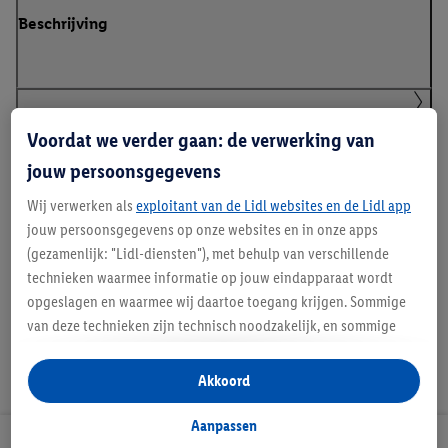
Beschrijving
Klanteninformatie over batterijen Europese
Voordat we verder gaan: de verwerking van
Batterijenverordening
jouw persoonsgegevens
Wij verwerken als
exploitant van de Lidl websites en de Lidl app
jouw persoonsgegevens op onze websites en in onze apps
Handleidingen en downloads
(gezamenlijk: "Lidl-diensten"), met behulp van verschillende
technieken waarmee informatie op jouw eindapparaat wordt
opgeslagen en waarmee wij daartoe toegang krijgen. Sommige
van deze technieken zijn technisch noodzakelijk, en sommige
technieken worden met jouw toestemming gebruikt voor het
opslaan van voorkeursinstellingen, het verzamelen en
Akkoord
analyseren van statistieken of voor het tonen van
gepersonaliseerde reclame binnen en buiten de Lidl-diensten.
Aanpassen
Als je lid bent van het Lidl Plus-programma, dan worden