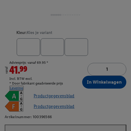
Kleur:
Kies je variant
Adviesprijs: vanaf 69.95 *
41.99
vanaf
Incl. BTW excl.
In Winkelwagen
* Door fabrikant geadviseerde prijs
Levering
Productgegevensblad
Productgegevensblad
Artikelnummer:
100396566