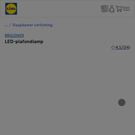
/
Slaapkamer verlichting
BRILONER
LED-plafondlamp
4.5/5
(4)
4.5 van 5 ste