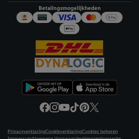
diensten worden weergegeven, als verschillende eindapparaten
Betalingsmogelijkheden
en Lidl-diensten, met behulp van jouw gehashte e-mailadres en
met eventuele andere identifiers of met identifiers waarover
Criteo S.A. beschikt, aan jou kunnen worden toegewezen.
Onder "Aanpassen" kun je aangeven met welke cookies en
vergelijkbare technieken en met welke verwerkingsdoeleinden
je instemt. Verder kan je er meer informatie vinden over de
gegevensverwerking.
Door te klikken op "Weigeren", kies je voor de optie dat er enkel
technisch noodzakelijke cookies en vergelijkbare technieken
worden gebruikt.
Door op "Akkoord" te klikken, stem je in met alle verwerkingen
voor alle bovengenoemde doeleinden. Meer informatie,
inclusief over de opslagperiode van de gegevens en je recht om
jouw toestemming op elk gewenst moment in te trekken, vind je
in onze
privacyverklaring
.
Je vindt de impressum voor de Lidl
website hier.
Klik
hier
voor meer informatie over de cookies die
Juridische koppelingen
wij inzetten.
Privacyverklaring
Cookieverklaring
Cookies beheren
Impressum
Algemene Voorwaarden
Herroepingsrecht