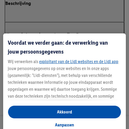
Beschrijving
Klanteninformatie over batterijen Europese
Batterijenverordening
Voordat we verder gaan: de verwerking van
jouw persoonsgegevens
Wij verwerken als
exploitant van de Lidl websites en de Lidl app
Handleidingen en downloads
jouw persoonsgegevens op onze websites en in onze apps
(gezamenlijk: "Lidl-diensten"), met behulp van verschillende
technieken waarmee informatie op jouw eindapparaat wordt
opgeslagen en waarmee wij daartoe toegang krijgen. Sommige
van deze technieken zijn technisch noodzakelijk, en sommige
technieken worden met jouw toestemming gebruikt voor het
opslaan van voorkeursinstellingen, het verzamelen en
Akkoord
analyseren van statistieken of voor het tonen van
gepersonaliseerde reclame binnen en buiten de Lidl-diensten.
Aanpassen
Lidl Nieuwsbrief