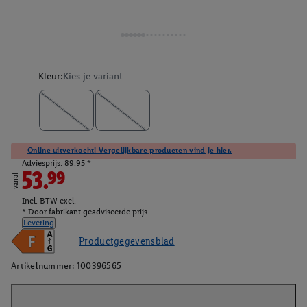
Kleur:
Kies je variant
Online uitverkocht! Vergelijkbare producten vind je hier.
Adviesprijs: 89.95 *
53.99
vanaf
Incl. BTW excl.
* Door fabrikant geadviseerde prijs
Levering
Productgegevensblad
Artikelnummer:
100396565