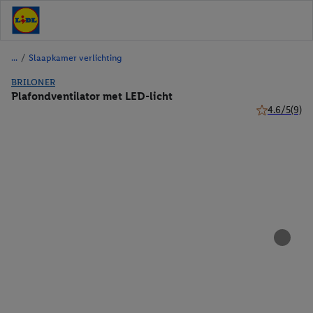
/
Slaapkamer verlichting
BRILONER
Plafondventilator met LED-licht
4.6/5
(9)
4.6 van 5 ste