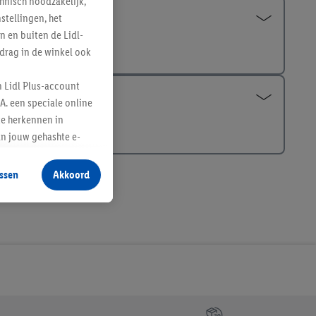
hnisch noodzakelijk,
tellingen, het
n en buiten de Lidl-
drag in de winkel ook
n Lidl Plus-account
A. een speciale online
te herkennen in
an jouw gehashte e-
aan jou zijn
ssen
Akkoord
r producten waarin je
 winkel te plaatsen
innen verschillende
 van jouw gehashte e-
an jou kunnen worden
erking.