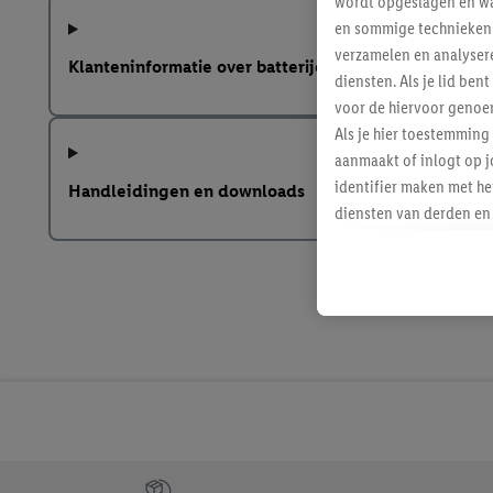
wordt opgeslagen en wa
en sommige technieken 
verzamelen en analysere
Klanteninformatie over batterijen Europese Batterij
diensten. Als je lid b
voor de hiervoor genoe
Als je hier toestemming
aanmaakt of inlogt op j
identifier maken met he
Handleidingen en downloads
diensten van derden en 
mailadres ook worden sa
toegewezen.
Als je hiervoor toeste
eerder interesse hebt g
maar het niet te kopen)
Lidl-diensten worden we
mailadres en met eventu
toegewezen.
Onder "Aanpassen" kun 
verwerkingsdoeleinden j
Jouw voordelen bij ons als Lidl webshop klant