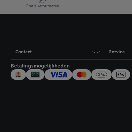
Door te klikken op "Weig
Gratis retourneren
technieken worden gebr
Door op "Akkoord" te kl
inclusief over de opsl
trekken, vind je in onze
over de cookies die wij 
Contact
Service
Betalingsmogelijkheden