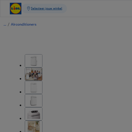
/
Airconditioners