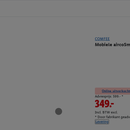
COMFEE
Mobiele aircoSm
Online uitverkocht
Adviesprijs: 599.- *
349.-
Incl. BTW excl.
* Door fabrikant geadvi
Levering