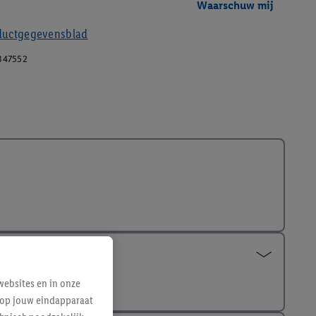
Waarschuw mij
ductgegevensblad
347552
ebsites en in onze
e op jouw eindapparaat