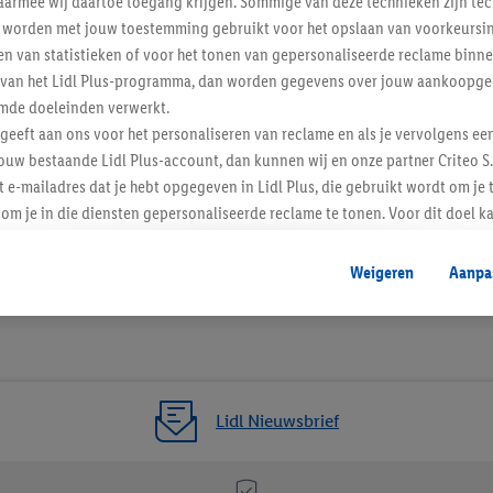
armee wij daartoe toegang krijgen. Sommige van deze technieken zijn tec
worden met jouw toestemming gebruikt voor het opslaan van voorkeursins
n van statistieken of voor het tonen van gepersonaliseerde reclame binne
enverordening
ent van het Lidl Plus-programma, dan worden gegevens over jouw aankoopge
mde doeleinden verwerkt.
 geeft aan ons voor het personaliseren van reclame en als je vervolgens ee
ouw bestaande Lidl Plus-account, dan kunnen wij en onze partner Criteo S.
t e-mailadres dat je hebt opgegeven in Lidl Plus, die gebruikt wordt om je 
om je in die diensten gepersonaliseerde reclame te tonen. Voor dit doel k
mengevoegd met andere identifiers of met identifiers die door Criteo S.A. 
Weigeren
Aanpa
mming geeft, dan kunnen retargeting advertenties worden weergegeven voo
etoond (bijvoorbeeld door het product in een winkelmandje van een online
. De retargeting advertenties kunnen op verschillende eindapparaten en b
ergegeven, als verschillende eindapparaten en Lidl-diensten, met behulp
ele andere identifiers of met identifiers waarover Criteo S.A. beschikt, a
Lidl Nieuwsbrief
je aangeven met welke cookies en vergelijkbare technieken en met welke
e instemt. Verder kan je er meer informatie vinden over de gegevensverw