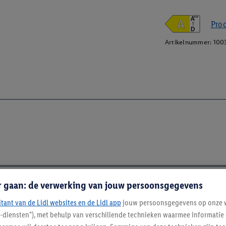
A
+++
Pro
D
Artikelnummer:
100
r gaan: de verwerking van jouw persoonsgegevens
itant van de Lidl websites en de Lidl app
jouw persoonsgegevens op onze w
l-diensten"), met behulp van verschillende technieken waarmee informati