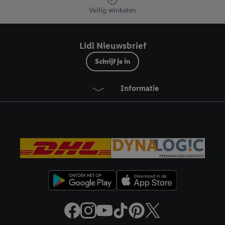
eren", kies je voor de optie dat er enkel technisch noodzakelijke cookies 
Veilig winkelen
uikt.
ikken, stem je in met alle verwerkingen voor alle bovengenoemde doeleind
agperiode van de gegevens en je recht om jouw toestemming op elk gewens
Lidl Nieuwsbrief
privacyverklaring
.
Je vindt de impressum voor de Lidl website hier.
Klik
hie
Schrijf je in
inzetten.
Informatie