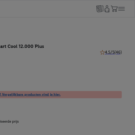
art Cool 12.000 Plus
4.5/5
(46)
4.5 van 5 sterren (
! Vergelijkbare producten vind je hier.
seerde prijs