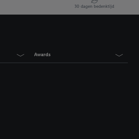
en vergelijkbare
30 dagen bedenktijd
en. Meer informatie,
t moment in te
r
voor meer informatie
Awards