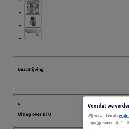
Beschrijving
Voordat we verde
Uitleg over BTU
Wij verwerken als
explo
apps (gezamenlijk: "Lid