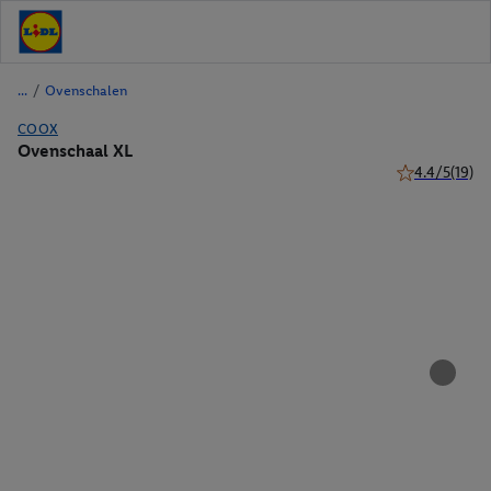
/
Ovenschalen
COOX
Ovenschaal XL
4.4/5
(19)
4.4 van 5 ster