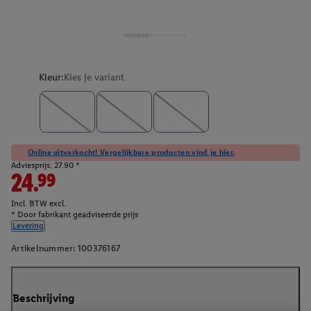
Kleur:
Kies je variant
Online uitverkocht! Vergelijkbare producten vind je hier.
Adviesprijs: 27.90 *
24.99
Incl. BTW excl.
* Door fabrikant geadviseerde prijs
Levering
Artikelnummer:
100376167
Beschrijving