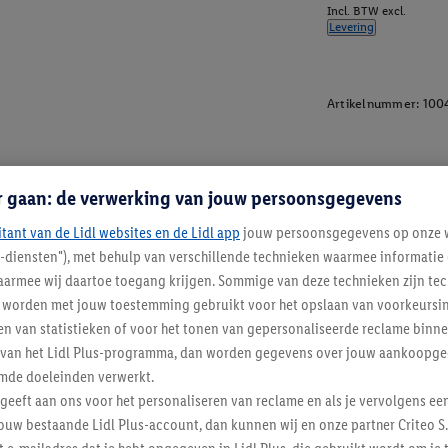
Incl. BTW excl.
Levering
Artikelnummer:
100
r gaan: de verwerking van jouw persoonsgegevens
itant van de Lidl websites en de Lidl app
jouw persoonsgegevens op onze w
l-diensten"), met behulp van verschillende technieken waarmee informati
armee wij daartoe toegang krijgen. Sommige van deze technieken zijn tec
worden met jouw toestemming gebruikt voor het opslaan van voorkeursins
n van statistieken of voor het tonen van gepersonaliseerde reclame binne
ent van het Lidl Plus-programma, dan worden gegevens over jouw aankoopge
mde doeleinden verwerkt.
 geeft aan ons voor het personaliseren van reclame en als je vervolgens ee
ouw bestaande Lidl Plus-account, dan kunnen wij en onze partner Criteo S.