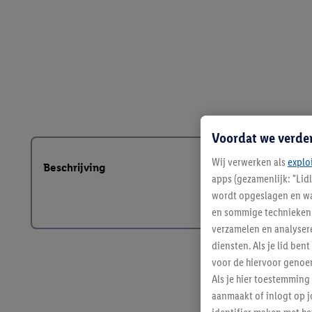
Voordat we verde
Wij verwerken als
explo
Beschrijving
apps (gezamenlijk: "Lid
wordt opgeslagen en wa
en sommige technieken 
verzamelen en analysere
diensten. Als je lid b
voor de hiervoor genoe
Als je hier toestemming
aanmaakt of inlogt op j