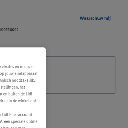
Waarschuw mij
400558002
ebsites en in onze
e op jouw eindapparaat
hnisch noodzakelijk,
tellingen, het
n en buiten de Lidl-
drag in de winkel ook
n Lidl Plus-account
A. een speciale online