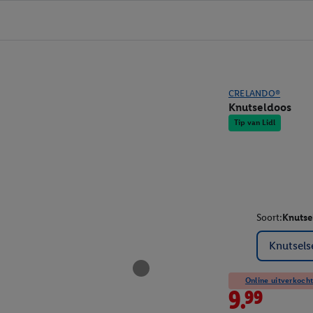
CRELANDO®
Knutseldoos
Tip van Lidl
Soort:
Knutsel
Knutselse
Online uitverkocht
9.99