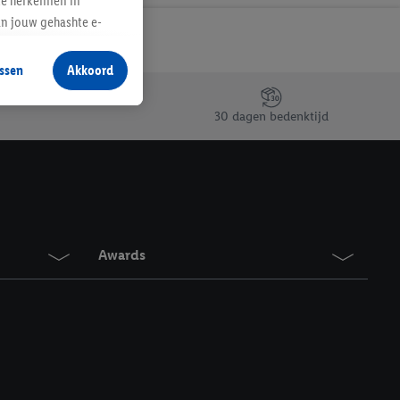
te herkennen in
an jouw gehashte e-
aan jou zijn
ssen
Akkoord
r producten waarin je
 winkel te plaatsen
30 dagen bedenktijd
innen verschillende
 van jouw gehashte e-
an jou kunnen worden
erking.
Awards
en vergelijkbare
en. Meer informatie,
t moment in te
r
voor meer informatie