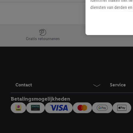
identifier maken met he
diensten van derden en 
mailadres ook worden sa
toegewezen.
Als je hiervoor toeste
Jouw voordelen bij ons als Lidl webshop klant
eerder interesse hebt g
Gratis retourneren
maar het niet te kopen)
Lidl-diensten worden we
mailadres en met eventu
toegewezen.
Onder "Aanpassen" kun 
verwerkingsdoeleinden j
Contact
Service
Door te klikken op "Weig
technieken worden gebr
Betalingsmogelijkheden
Door op "Akkoord" te kl
inclusief over de opsl
trekken, vind je in onze
over de cookies die wij 