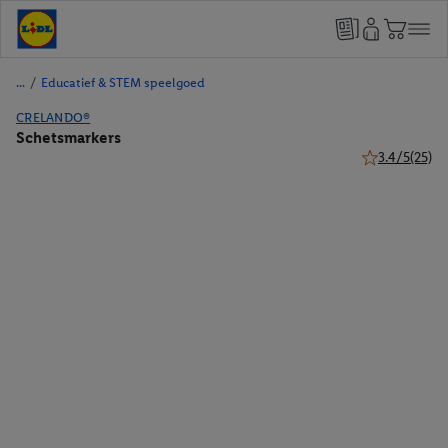
/
Educatief & STEM speelgoed
CRELANDO®
Schetsmarkers
3.4/5
(25)
3.4 van 5 ster