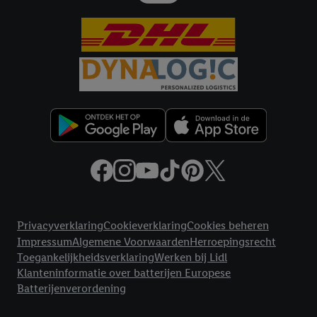
Juridische koppelingen
Privacyverklaring
Cookieverklaring
Cookies beheren
Impressum
Algemene Voorwaarden
Herroepingsrecht
Toegankelijkheidsverklaring
Werken bij Lidl
Klanteninformatie over batterijen Europese
Batterijenverordening