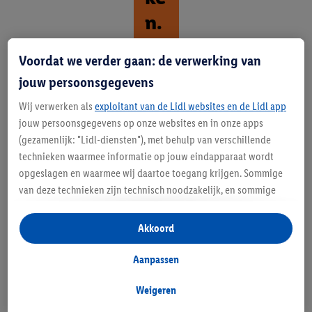
n.
O
Voordat we verder gaan: de verwerking van
ps
jouw persoonsgegevens
ta
Wij verwerken als
exploitant van de Lidl websites en de Lidl app
p
jouw persoonsgegevens op onze websites en in onze apps
(gezamenlijk: "Lidl-diensten"), met behulp van verschillende
p
technieken waarmee informatie op jouw eindapparaat wordt
en
opgeslagen en waarmee wij daartoe toegang krijgen. Sommige
van deze technieken zijn technisch noodzakelijk, en sommige
.
technieken worden met jouw toestemming gebruikt voor het
W
opslaan van voorkeursinstellingen, het verzamelen en
Akkoord
analyseren van statistieken of voor het tonen van
e
gepersonaliseerde reclame binnen en buiten de Lidl-diensten.
Aanpassen
gr
Als je lid bent van het Lidl Plus-programma, dan worden
gegevens over jouw aankoopgedrag in de winkel ook voor de
Weigeren
ij
hiervoor genoemde doeleinden verwerkt.