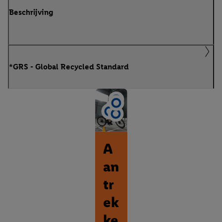
Beschrijving
*GRS - Global Recycled Standard
A
an
tr
ek
ke