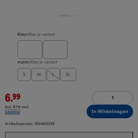
Kleur:
Kies je variant
maten:
Kies je variant
S
M
L
XL
6.99
Incl. BTW excl.
In Winkelwagen
Levering
Artikelnummer:
100405365