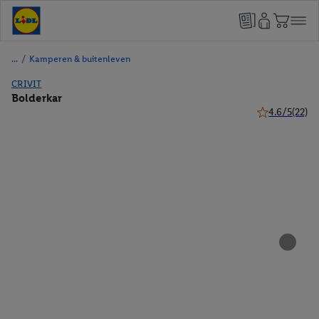
/
Kamperen & buitenleven
CRIVIT
Bolderkar
4.6/5
(22)
4.6 van 5 ster