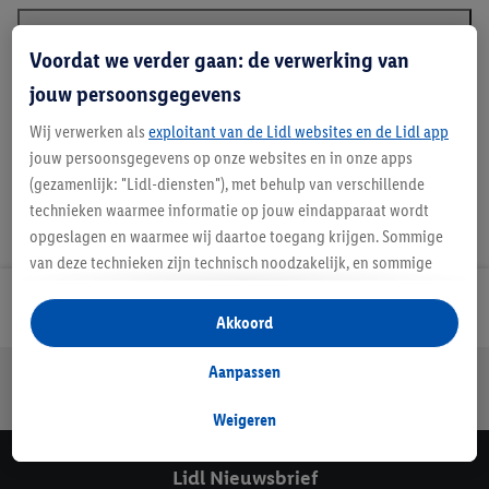
Voordat we verder gaan: de verwerking van
Beschrijving
jouw persoonsgegevens
Wij verwerken als
exploitant van de Lidl websites en de Lidl app
jouw persoonsgegevens op onze websites en in onze apps
(gezamenlijk: "Lidl-diensten"), met behulp van verschillende
technieken waarmee informatie op jouw eindapparaat wordt
opgeslagen en waarmee wij daartoe toegang krijgen. Sommige
van deze technieken zijn technisch noodzakelijk, en sommige
technieken worden met jouw toestemming gebruikt voor het
Lidl Nieuwsbrief
opslaan van voorkeursinstellingen, het verzamelen en
Akkoord
analyseren van statistieken of voor het tonen van
gepersonaliseerde reclame binnen en buiten de Lidl-diensten.
Aanpassen
Jouw voordelen bij ons als Lidl webshop klant
Als je lid bent van het Lidl Plus-programma, dan worden
Gratis retourneren
Veilig winkelen
30 dagen bedenktijd
gegevens over jouw aankoopgedrag in de winkel ook voor de
Weigeren
hiervoor genoemde doeleinden verwerkt.
Als je hier toestemming geeft aan ons voor het personaliseren
Lidl Nieuwsbrief