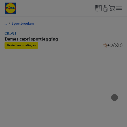
/
Sportbroeken
CRIVIT
Dames capri sportlegging
4.9/5
(13)
Beste beoordelingen
4.9 van 5 ster