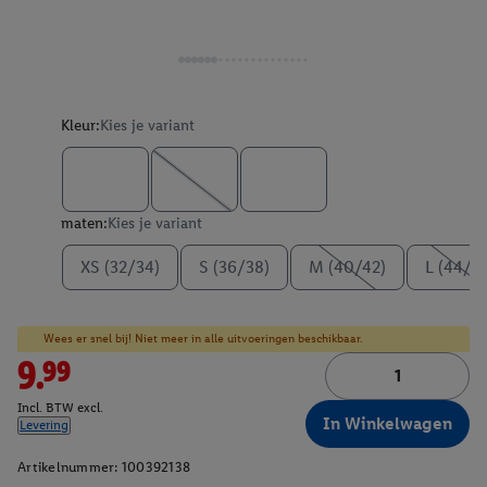
Kleur:
Kies je variant
maten:
Kies je variant
XS (32/34)
S (36/38)
M (40/42)
L (44/4
Wees er snel bij! Niet meer in alle uitvoeringen beschikbaar.
9.99
Incl. BTW excl.
In Winkelwagen
Levering
Artikelnummer:
100392138