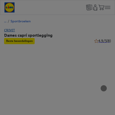
/
Sportbroeken
CRIVIT
Dames capri sportlegging
4.9/5
(8)
Beste beoordelingen
4.9 van 5 ste