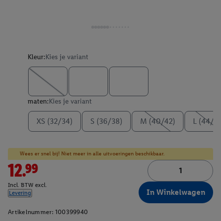
Kleur:
Kies je variant
maten:
Kies je variant
XS (32/34)
S (36/38)
M (40/42)
L (44/4
Wees er snel bij! Niet meer in alle uitvoeringen beschikbaar.
12.99
Incl. BTW excl.
In Winkelwagen
Levering
Artikelnummer:
100399940