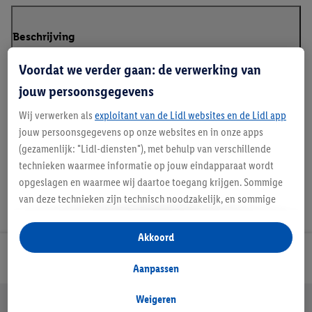
Beschrijving
Voordat we verder gaan: de verwerking van
jouw persoonsgegevens
*GRS - Global Recycled Standard
Wij verwerken als
exploitant van de Lidl websites en de Lidl app
jouw persoonsgegevens op onze websites en in onze apps
(gezamenlijk: "Lidl-diensten"), met behulp van verschillende
technieken waarmee informatie op jouw eindapparaat wordt
opgeslagen en waarmee wij daartoe toegang krijgen. Sommige
van deze technieken zijn technisch noodzakelijk, en sommige
technieken worden met jouw toestemming gebruikt voor het
opslaan van voorkeursinstellingen, het verzamelen en
Akkoord
analyseren van statistieken of voor het tonen van
Lidl Nieuwsbrief
gepersonaliseerde reclame binnen en buiten de Lidl-diensten.
Aanpassen
Als je lid bent van het Lidl Plus-programma, dan worden
gegevens over jouw aankoopgedrag in de winkel ook voor de
Weigeren
Jouw voordelen bij ons als Lidl webshop klant