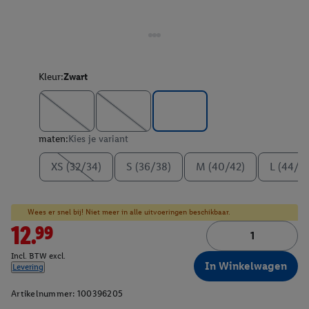
Kleur:
Zwart
maten:
Kies je variant
XS (32/34)
S (36/38)
M (40/42)
L (44/4
Wees er snel bij! Niet meer in alle uitvoeringen beschikbaar.
12.99
Incl. BTW excl.
In Winkelwagen
Levering
Artikelnummer:
100396205