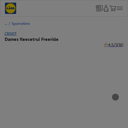
/
Sportshirts
CRIVIT
Dames fleecetrui Freeride
4.5/5
(16)
4.5 van 5 ster