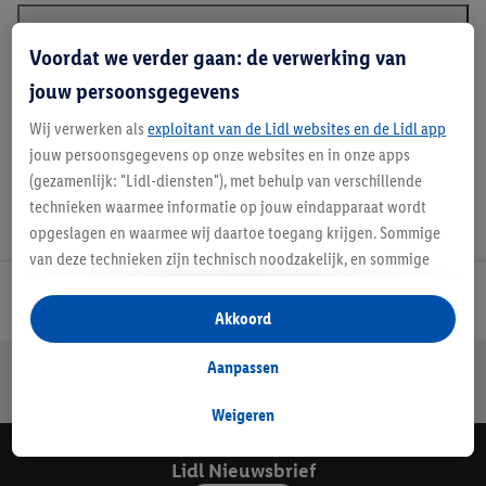
Beschrijving
Voordat we verder gaan: de verwerking van
jouw persoonsgegevens
Wij verwerken als
exploitant van de Lidl websites en de Lidl app
jouw persoonsgegevens op onze websites en in onze apps
(gezamenlijk: "Lidl-diensten"), met behulp van verschillende
technieken waarmee informatie op jouw eindapparaat wordt
opgeslagen en waarmee wij daartoe toegang krijgen. Sommige
van deze technieken zijn technisch noodzakelijk, en sommige
technieken worden met jouw toestemming gebruikt voor het
Lidl Nieuwsbrief
opslaan van voorkeursinstellingen, het verzamelen en
Akkoord
analyseren van statistieken of voor het tonen van
gepersonaliseerde reclame binnen en buiten de Lidl-diensten.
Aanpassen
Jouw voordelen bij ons als Lidl webshop klant
Als je lid bent van het Lidl Plus-programma, dan worden
Gratis retourneren
Veilig winkelen
30 dagen bedenktijd
gegevens over jouw aankoopgedrag in de winkel ook voor de
Weigeren
hiervoor genoemde doeleinden verwerkt.
Als je hier toestemming geeft aan ons voor het personaliseren
Lidl Nieuwsbrief