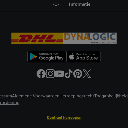
agperiode van de gegevens en je recht om jouw toestemming op elk gewens
Informatie
privacyverklaring
.
Je vindt de impressum voor de Lidl website hier.
Klik
hie
inzetten.
essum
Algemene Voorwaarden
Herroepingsrecht
Toegankelijkheid
erordening
Contract herroepen