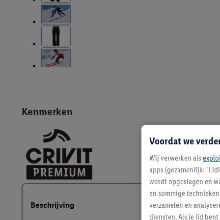
Kenmerken
Voordat we verde
Wij verwerken als
explo
apps (gezamenlijk: "Lid
wordt opgeslagen en wa
en sommige technieken 
verzamelen en analysere
Beschrijving
diensten. Als je lid b