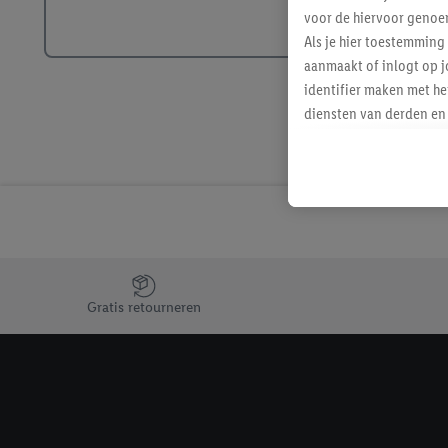
voor de hiervoor genoe
Als je hier toestemming
aanmaakt of inlogt op j
identifier maken met he
diensten van derden en 
mailadres ook worden sa
toegewezen.
Als je hiervoor toeste
eerder interesse hebt g
maar het niet te kopen)
Lidl-diensten worden we
mailadres en met eventu
Jouw voordelen bij ons als Lidl webshop klant
toegewezen.
Gratis retourneren
Onder "Aanpassen" kun 
verwerkingsdoeleinden j
Door te klikken op "Weig
technieken worden gebr
Door op "Akkoord" te kl