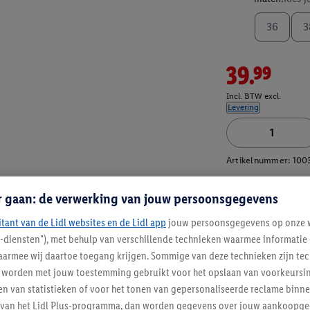
36
3
39.99
Incl. BTW excl.
Levering
Artikelnummer:
100
r gaan: de verwerking van jouw persoonsgegevens
itant van de Lidl websites en de Lidl app
jouw persoonsgegevens op onze w
l-diensten"), met behulp van verschillende technieken waarmee informati
armee wij daartoe toegang krijgen. Sommige van deze technieken zijn tec
worden met jouw toestemming gebruikt voor het opslaan van voorkeursins
n van statistieken of voor het tonen van gepersonaliseerde reclame binne
ent van het Lidl Plus-programma, dan worden gegevens over jouw aankoopge