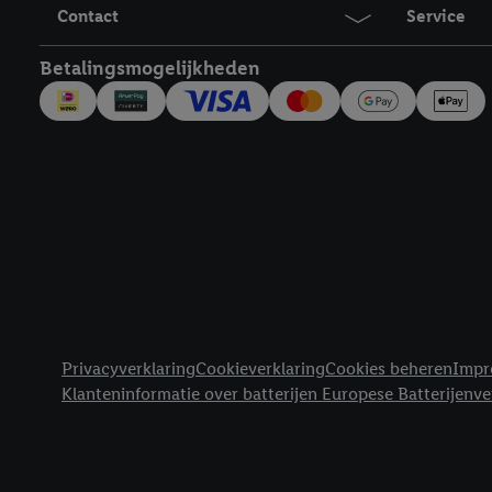
inclusief over de opsl
Contact
Service
trekken, vind je in onze
over de cookies die wij 
Betalingsmogelijkheden
Juridische koppelingen
Privacyverklaring
Cookieverklaring
Cookies beheren
Impr
Klanteninformatie over batterijen Europese Batterijenv