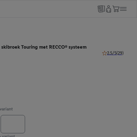
 skibroek Touring met RECCO® systeem
2.5/5
(29)
2.5 van 5 sterren (
 variant
e variant