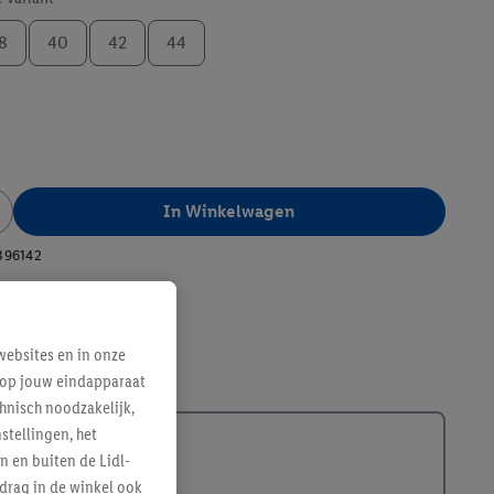
8
40
42
44
In Winkelwagen
396142
ebsites en in onze
e op jouw eindapparaat
hnisch noodzakelijk,
tellingen, het
n en buiten de Lidl-
drag in de winkel ook