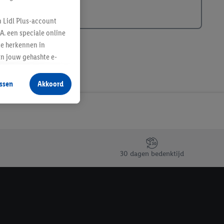
n Lidl Plus-account
A. een speciale online
te herkennen in
an jouw gehashte e-
aan jou zijn
ssen
Akkoord
r producten waarin je
 winkel te plaatsen
innen verschillende
 van jouw gehashte e-
an jou kunnen worden
30 dagen bedenktijd
erking.
en vergelijkbare
en. Meer informatie,