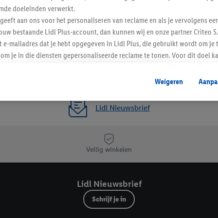
mde doeleinden verwerkt.
 geeft aan ons voor het personaliseren van reclame en als je vervolgens ee
ouw bestaande Lidl Plus-account, dan kunnen wij en onze partner Criteo S.
t e-mailadres dat je hebt opgegeven in Lidl Plus, die gebruikt wordt om je 
om je in die diensten gepersonaliseerde reclame te tonen. Voor dit doel k
mengevoegd met andere identifiers of met identifiers die door Criteo S.A. 
Weigeren
Aanpa
mming geeft, dan kunnen retargeting advertenties worden weergegeven voo
etoond (bijvoorbeeld door het product in een winkelmandje van een online
Lidl Nieuwsbrief
. De retargeting advertenties kunnen op verschillende eindapparaten en b
ergegeven, als verschillende eindapparaten en Lidl-diensten, met behulp
ele andere identifiers of met identifiers waarover Criteo S.A. beschikt, a
Veilig winkelen
je aangeven met welke cookies en vergelijkbare technieken en met welke
e instemt. Verder kan je er meer informatie vinden over de gegevensverw
Lidl Nieuwsbrief
eren", kies je voor de optie dat er enkel technisch noodzakelijke cookies 
uikt.
Schrijf je in
ikken, stem je in met alle verwerkingen voor alle bovengenoemde doeleind