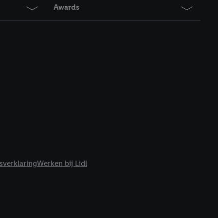
t moment in te
Awards
r
voor meer informatie
sverklaring
Werken bij Lidl