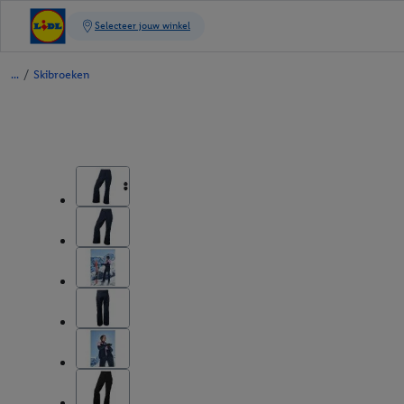
/
Skibroeken