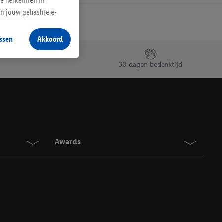
te herkennen in
an jouw gehashte e-
aan jou zijn
ssen
Akkoord
r producten waarin je
 winkel te plaatsen
30 dagen bedenktijd
innen verschillende
 van jouw gehashte e-
an jou kunnen worden
erking.
Awards
en vergelijkbare
en. Meer informatie,
t moment in te
r
voor meer informatie