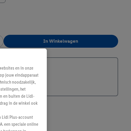
In Winkelwagen
356758
ebsites en in onze
e op jouw eindapparaat
hnisch noodzakelijk,
tellingen, het
n en buiten de Lidl-
drag in de winkel ook
n Lidl Plus-account
A. een speciale online