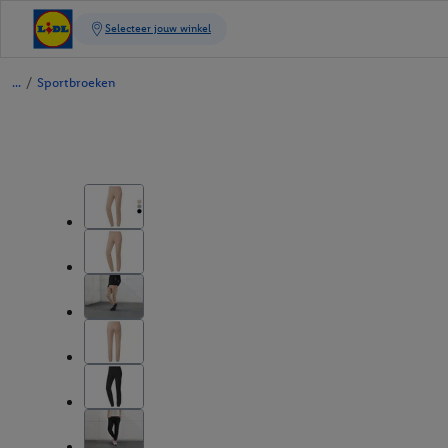
/
Sportbroeken