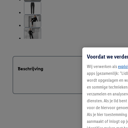
Voordat we verde
Wij verwerken als
explo
Beschrijving
apps (gezamenlijk: "Lid
wordt opgeslagen en wa
en sommige technieken 
verzamelen en analysere
diensten. Als je lid b
voor de hiervoor genoe
Als je hier toestemming
aanmaakt of inlogt op j