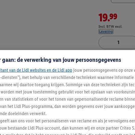
19.99
Incl. BTW excl.
Levering
Artikelnummer:
100
r gaan: de verwerking van jouw persoonsgegevens
itant van de Lidl websites en de Lidl app
jouw persoonsgegevens op onze w
l-diensten"), met behulp van verschillende technieken waarmee informati
armee wij daartoe toegang krijgen. Sommige van deze technieken zijn tec
worden met jouw toestemming gebruikt voor het opslaan van voorkeursins
n van statistieken of voor het tonen van gepersonaliseerde reclame binne
ent van het Lidl Plus-programma, dan worden gegevens over jouw aankoopge
mde doeleinden verwerkt.
 geeft aan ons voor het personaliseren van reclame en als je vervolgens ee
ouw bestaande Lidl Plus-account, dan kunnen wij en onze partner Criteo S.