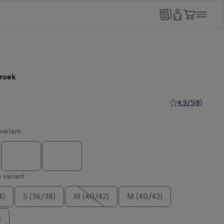
roek
4.9/5
(8)
4.9 van 5 sterren 
 variant
e variant
4)
S (36/38)
M (40/42)
M (40/42)
)