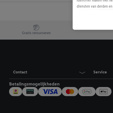
identifier maken met he
diensten van derden en 
mailadres ook worden sa
toegewezen.
Als je hiervoor toeste
Jouw voordelen bij ons als Lidl webshop klant
eerder interesse hebt g
Gratis retourneren
maar het niet te kopen)
Lidl-diensten worden we
mailadres en met eventu
toegewezen.
Onder "Aanpassen" kun 
verwerkingsdoeleinden j
Contact
Service
Door te klikken op "Weig
technieken worden gebr
Betalingsmogelijkheden
Door op "Akkoord" te kl
inclusief over de opsl
trekken, vind je in onze
over de cookies die wij 