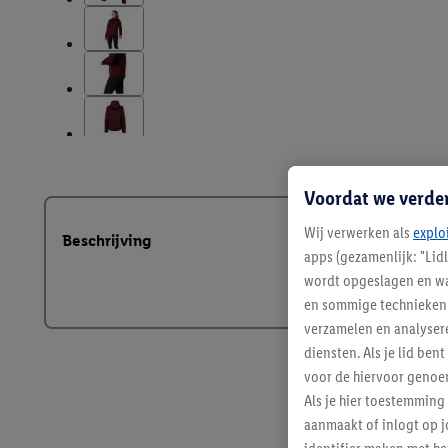
Voordat we verde
Wij verwerken als
explo
Beschrijving
apps (gezamenlijk: "Lid
wordt opgeslagen en wa
en sommige technieken 
verzamelen en analysere
diensten. Als je lid b
voor de hiervoor genoe
Als je hier toestemming
aanmaakt of inlogt op j