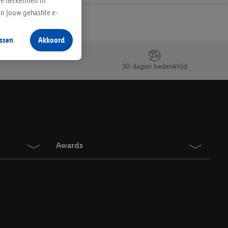
te herkennen in
an jouw gehashte e-
aan jou zijn
ssen
Akkoord
r producten waarin je
 winkel te plaatsen
30 dagen bedenktijd
innen verschillende
 van jouw gehashte e-
an jou kunnen worden
erking.
Awards
en vergelijkbare
en. Meer informatie,
t moment in te
r
voor meer informatie