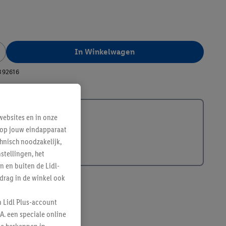
In Winkelwagen
392616
ebsites en in onze
e op jouw eindapparaat
hnisch noodzakelijk,
tellingen, het
n en buiten de Lidl-
drag in de winkel ook
n Lidl Plus-account
A. een speciale online