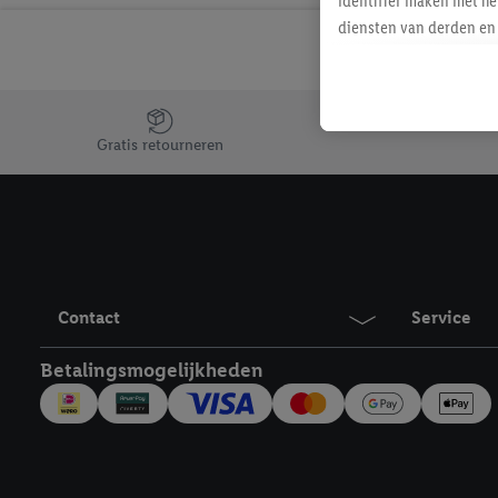
identifier maken met he
diensten van derden en 
mailadres ook worden sa
toegewezen.
Als je hiervoor toeste
Jouw voordelen bij ons als Lidl webshop klant
eerder interesse hebt g
Gratis retourneren
maar het niet te kopen)
Lidl-diensten worden we
mailadres en met eventu
toegewezen.
Onder "Aanpassen" kun 
verwerkingsdoeleinden j
Contact
Service
Door te klikken op "Weig
technieken worden gebr
Betalingsmogelijkheden
Door op "Akkoord" te kl
inclusief over de opsl
trekken, vind je in onze
over de cookies die wij 