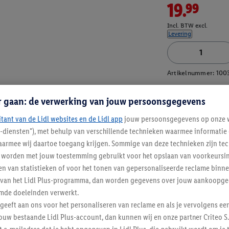
19.99
Incl. BTW excl.
Levering
Artikelnummer:
100
r gaan: de verwerking van jouw persoonsgegevens
itant van de Lidl websites en de Lidl app
jouw persoonsgegevens op onze w
l-diensten"), met behulp van verschillende technieken waarmee informati
armee wij daartoe toegang krijgen. Sommige van deze technieken zijn tec
worden met jouw toestemming gebruikt voor het opslaan van voorkeursins
n van statistieken of voor het tonen van gepersonaliseerde reclame binne
ent van het Lidl Plus-programma, dan worden gegevens over jouw aankoopge
mde doeleinden verwerkt.
 geeft aan ons voor het personaliseren van reclame en als je vervolgens ee
ouw bestaande Lidl Plus-account, dan kunnen wij en onze partner Criteo S.