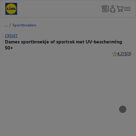
/
Sportbroeken
CRIVIT
Dames sportbroekje of sportrok met UV-bescherming
50+
4.7/5
(3)
4.7 van 5 ste