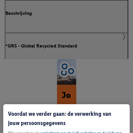
Beschrijving
*GRS - Global Recycled Standard
Jo
u
Voordat we verder gaan: de verwerking van
w
jouw persoonsgegevens
d