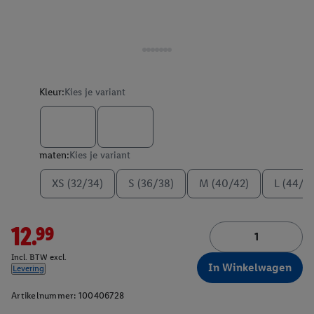
Kleur:
Kies je variant
maten:
Kies je variant
XS (32/34)
S (36/38)
M (40/42)
L (44/4
12.99
Incl. BTW excl.
In Winkelwagen
Levering
Artikelnummer:
100406728