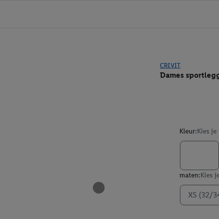
CRIVIT
Dames sportleg
Kleur:
Kies je
maten:
Kies j
XS (32/3