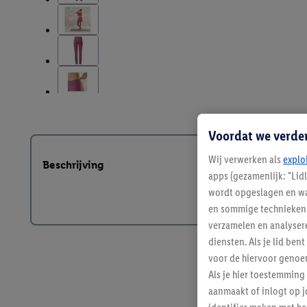
Voordat we verde
Wij verwerken als
explo
Beschrijving
apps (gezamenlijk: "Lid
wordt opgeslagen en wa
en sommige technieken 
verzamelen en analysere
diensten. Als je lid b
voor de hiervoor genoe
Als je hier toestemming
aanmaakt of inlogt op j