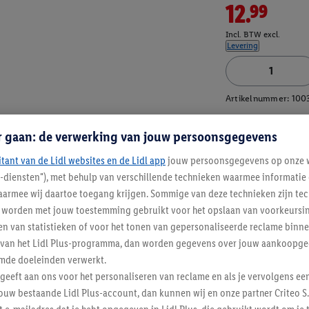
12.99
Incl. BTW excl.
Levering
Artikelnummer:
100
r gaan: de verwerking van jouw persoonsgegevens
itant van de Lidl websites en de Lidl app
jouw persoonsgegevens op onze w
l-diensten"), met behulp van verschillende technieken waarmee informati
armee wij daartoe toegang krijgen. Sommige van deze technieken zijn tec
worden met jouw toestemming gebruikt voor het opslaan van voorkeursins
n van statistieken of voor het tonen van gepersonaliseerde reclame binne
ent van het Lidl Plus-programma, dan worden gegevens over jouw aankoopge
mde doeleinden verwerkt.
 geeft aan ons voor het personaliseren van reclame en als je vervolgens ee
ouw bestaande Lidl Plus-account, dan kunnen wij en onze partner Criteo S.