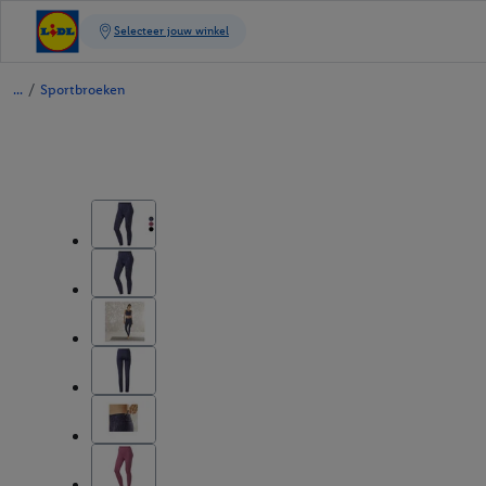
/
Sportbroeken