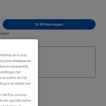
In Winkelwagen
363477
ebsites en in onze
e op jouw eindapparaat
hnisch noodzakelijk,
tellingen, het
n en buiten de Lidl-
drag in de winkel ook
n Lidl Plus-account
A. een speciale online