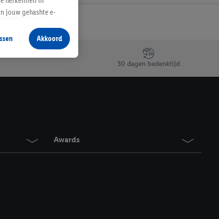
te herkennen in
an jouw gehashte e-
aan jou zijn
ssen
Akkoord
r producten waarin je
 winkel te plaatsen
30 dagen bedenktijd
innen verschillende
 van jouw gehashte e-
an jou kunnen worden
erking.
Awards
en vergelijkbare
en. Meer informatie,
t moment in te
r
voor meer informatie