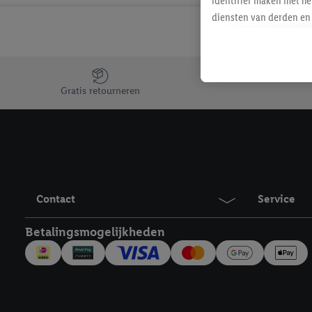
identifier maken met he
diensten van derden en 
mailadres ook worden sa
toegewezen.
Als je hiervoor toeste
Jouw voordelen bij ons als Lidl webshop klant
eerder interesse hebt g
Gratis retourneren
maar het niet te kopen)
Lidl-diensten worden we
mailadres en met eventu
toegewezen.
Onder "Aanpassen" kun 
verwerkingsdoeleinden j
Contact
Service
Door te klikken op "Weig
technieken worden gebr
Betalingsmogelijkheden
Door op "Akkoord" te kl
inclusief over de opsl
trekken, vind je in onze
over de cookies die wij 