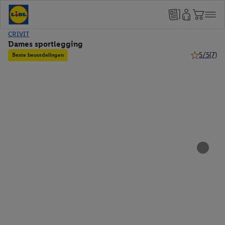
CRIVIT
Dames sportlegging
5/5
(7)
Beste beoordelingen
5 van 5 ste