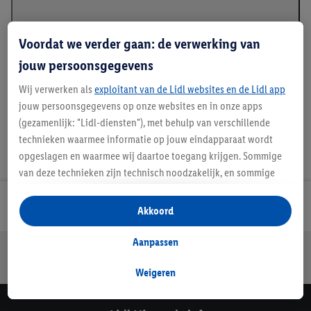
Voordat we verder gaan: de verwerking van
*GRS - Global Recycled Standard
jouw persoonsgegevens
Wij verwerken als
exploitant van de Lidl websites en de Lidl app
jouw persoonsgegevens op onze websites en in onze apps
(gezamenlijk: "Lidl-diensten"), met behulp van verschillende
technieken waarmee informatie op jouw eindapparaat wordt
opgeslagen en waarmee wij daartoe toegang krijgen. Sommige
van deze technieken zijn technisch noodzakelijk, en sommige
technieken worden met jouw toestemming gebruikt voor het
opslaan van voorkeursinstellingen, het verzamelen en
Lidl Nieuwsbrief
Akkoord
analyseren van statistieken of voor het tonen van
gepersonaliseerde reclame binnen en buiten de Lidl-diensten.
Aanpassen
Jouw voordelen bij ons als Lidl webshop klant
Als je lid bent van het Lidl Plus-programma, dan worden
Gratis retourneren
Veilig winkelen
30 dagen bedenktijd
gegevens over jouw aankoopgedrag in de winkel ook voor de
Weigeren
hiervoor genoemde doeleinden verwerkt.
Als je hier toestemming geeft aan ons voor het personaliseren