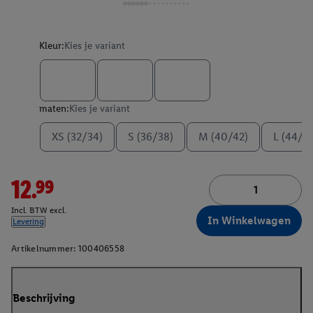
Kleur:
Kies je variant
maten:
Kies je variant
XS (32/34)
S (36/38)
M (40/42)
L (44/4
12.99
Incl. BTW excl.
In Winkelwagen
Levering
Artikelnummer:
100406558
Beschrijving