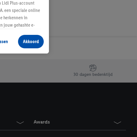
n Lidl Plus-account
A. een speciale online
te herkennen in
an jouw gehashte e-
aan jou zijn
ssen
Akkoord
r producten waarin je
 winkel te plaatsen
innen verschillende
 van jouw gehashte e-
30 dagen bedenktijd
an jou kunnen worden
erking.
en vergelijkbare
en. Meer informatie,
Awards
t moment in te
r
voor meer informatie