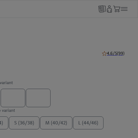
4.6/5
(99)
4.6 van 5 sterren (
 variant
e variant
4)
S (36/38)
M (40/42)
L (44/46)