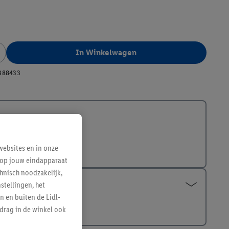
In Winkelwagen
388433
ebsites en in onze
e op jouw eindapparaat
hnisch noodzakelijk,
tellingen, het
n en buiten de Lidl-
drag in de winkel ook