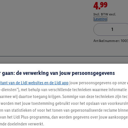
4.99
Incl. BTW excl.
Levering
Artikelnummer:
100
r gaan: de verwerking van jouw persoonsgegevens
itant van de Lidl websites en de Lidl app
jouw persoonsgegevens op onze w
l-diensten"), met behulp van verschillende technieken waarmee informati
armee wij daartoe toegang krijgen. Sommige van deze technieken zijn tec
worden met jouw toestemming gebruikt voor het opslaan van voorkeursins
n van statistieken of voor het tonen van gepersonaliseerde reclame binne
ent van het Lidl Plus-programma, dan worden gegevens over jouw aankoopge
mde doeleinden verwerkt.