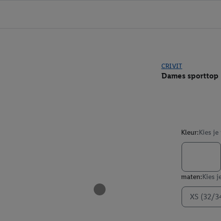
CRIVIT
Dames sporttop
Kleur:
Kies je
maten:
Kies j
XS (32/3