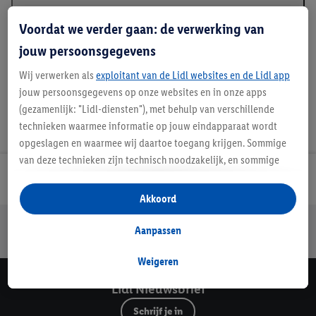
Beschrijving
Voordat we verder gaan: de verwerking van
jouw persoonsgegevens
Wij verwerken als
exploitant van de Lidl websites en de Lidl app
jouw persoonsgegevens op onze websites en in onze apps
(gezamenlijk: "Lidl-diensten"), met behulp van verschillende
technieken waarmee informatie op jouw eindapparaat wordt
opgeslagen en waarmee wij daartoe toegang krijgen. Sommige
van deze technieken zijn technisch noodzakelijk, en sommige
technieken worden met jouw toestemming gebruikt voor het
Lidl Nieuwsbrief
opslaan van voorkeursinstellingen, het verzamelen en
Akkoord
analyseren van statistieken of voor het tonen van
Jouw voordelen bij ons als Lidl webshop klant
gepersonaliseerde reclame binnen en buiten de Lidl-diensten.
Aanpassen
Gratis retourneren
Veilig winkelen
30 dagen bedenktijd
Als je lid bent van het Lidl Plus-programma, dan worden
gegevens over jouw aankoopgedrag in de winkel ook voor de
Weigeren
hiervoor genoemde doeleinden verwerkt.
Lidl Nieuwsbrief
Als je hier toestemming geeft aan ons voor het personaliseren
Schrijf je in
van reclame en als je vervolgens een Lidl Plus-account