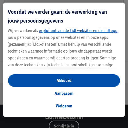
Beschrijving
Voordat we verder gaan: de verwerking van
jouw persoonsgegevens
Wij verwerken als
exploitant van de Lidl websites en de Lidl app
jouw persoonsgegevens op onze websites en in onze apps
(gezamenlijk: "Lidl-diensten"), met behulp van verschillende
technieken waarmee informatie op jouw eindapparaat wordt
opgeslagen en waarmee wij daartoe toegang krijgen. Sommige
van deze technieken zijn technisch noodzakelijk, en sommige
technieken worden met jouw toestemming gebruikt voor het
Lidl Nieuwsbrief
opslaan van voorkeursinstellingen, het verzamelen en
Akkoord
analyseren van statistieken of voor het tonen van
Jouw voordelen bij ons als Lidl webshop klant
gepersonaliseerde reclame binnen en buiten de Lidl-diensten.
Aanpassen
Gratis retourneren
Veilig winkelen
30 dagen bedenktijd
Als je lid bent van het Lidl Plus-programma, dan worden
gegevens over jouw aankoopgedrag in de winkel ook voor de
Weigeren
hiervoor genoemde doeleinden verwerkt.
Lidl Nieuwsbrief
Als je hier toestemming geeft aan ons voor het personaliseren
Schrijf je in
van reclame en als je vervolgens een Lidl Plus-account