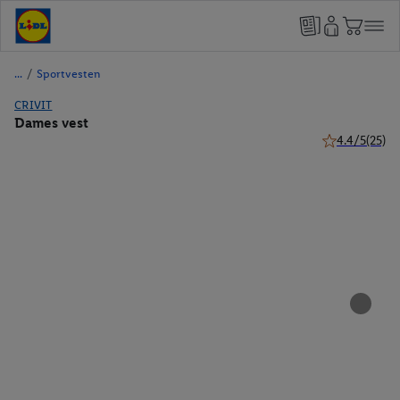
/
Sportvesten
CRIVIT
Dames vest
4.4/5
(25)
4.4 van 5 ster