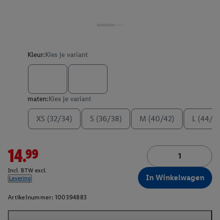
Kleur:
Kies je variant
maten:
Kies je variant
XS (32/34)
S (36/38)
M (40/42)
L (44/4
14.99
Incl. BTW excl.
In Winkelwagen
Levering
Artikelnummer:
100394883