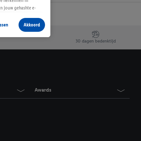
te herkennen in
an jouw gehashte e-
aan jou zijn
ssen
Akkoord
r producten waarin je
 winkel te plaatsen
30 dagen bedenktijd
innen verschillende
 van jouw gehashte e-
an jou kunnen worden
erking.
Awards
en vergelijkbare
en. Meer informatie,
t moment in te
r
voor meer informatie