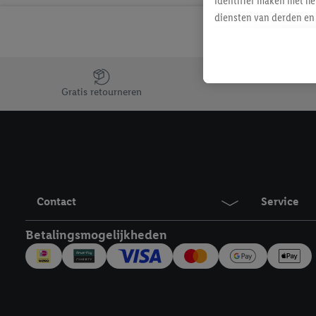
identifier maken met he
diensten van derden en 
mailadres ook worden sa
toegewezen.
Als je hiervoor toeste
Jouw voordelen bij ons als Lidl webshop klant
eerder interesse hebt g
Gratis retourneren
maar het niet te kopen)
Lidl-diensten worden we
mailadres en met eventu
toegewezen.
Onder "Aanpassen" kun 
verwerkingsdoeleinden j
Contact
Service
Door te klikken op "Weig
technieken worden gebr
Betalingsmogelijkheden
Door op "Akkoord" te kl
inclusief over de opsl
trekken, vind je in onze
over de cookies die wij 