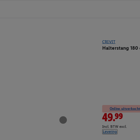
CRIVIT
Halterstang 180
Online uitverkocht
49.99
Incl. BTW excl.
Levering