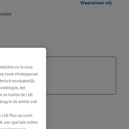
Waarschuw mij
341203
ebsites en in onze
e op jouw eindapparaat
hnisch noodzakelijk,
tellingen, het
n en buiten de Lidl-
drag in de winkel ook
n Lidl Plus-account
A. een speciale online