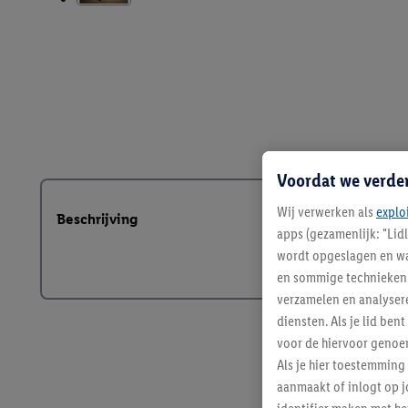
Voordat we verde
Wij verwerken als
explo
Beschrijving
apps (gezamenlijk: "Lid
wordt opgeslagen en wa
en sommige technieken 
verzamelen en analysere
diensten. Als je lid b
voor de hiervoor genoe
Als je hier toestemming
aanmaakt of inlogt op j