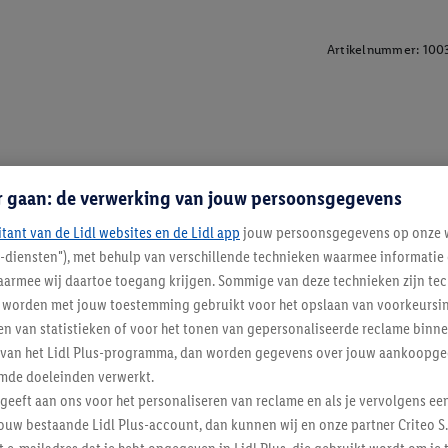
Artikelnummer:
100
r gaan: de verwerking van jouw persoonsgegevens
itant van de Lidl websites en de Lidl app
jouw persoonsgegevens op onze w
l-diensten"), met behulp van verschillende technieken waarmee informati
armee wij daartoe toegang krijgen. Sommige van deze technieken zijn tec
worden met jouw toestemming gebruikt voor het opslaan van voorkeursins
n van statistieken of voor het tonen van gepersonaliseerde reclame binne
ent van het Lidl Plus-programma, dan worden gegevens over jouw aankoopge
mde doeleinden verwerkt.
 geeft aan ons voor het personaliseren van reclame en als je vervolgens ee
ouw bestaande Lidl Plus-account, dan kunnen wij en onze partner Criteo S.