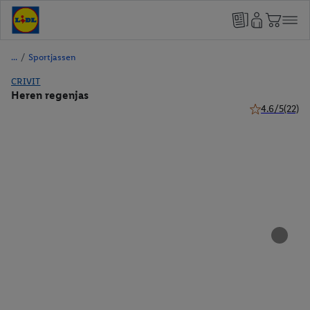
/
Sportjassen
CRIVIT
Heren regenjas
4.6/5
(22)
4.6 van 5 ster