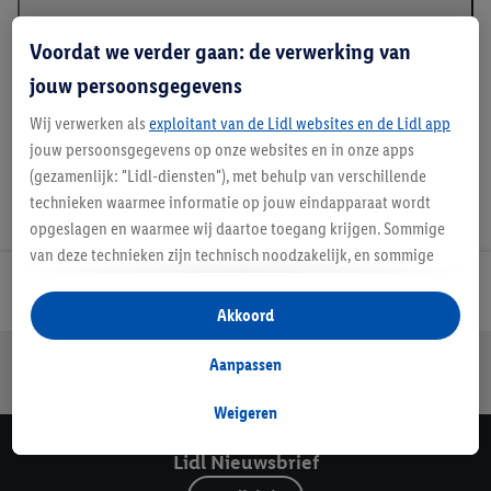
Beschrijving
Voordat we verder gaan: de verwerking van
jouw persoonsgegevens
Wij verwerken als
exploitant van de Lidl websites en de Lidl app
jouw persoonsgegevens op onze websites en in onze apps
(gezamenlijk: "Lidl-diensten"), met behulp van verschillende
technieken waarmee informatie op jouw eindapparaat wordt
opgeslagen en waarmee wij daartoe toegang krijgen. Sommige
van deze technieken zijn technisch noodzakelijk, en sommige
technieken worden met jouw toestemming gebruikt voor het
Lidl Nieuwsbrief
opslaan van voorkeursinstellingen, het verzamelen en
Akkoord
analyseren van statistieken of voor het tonen van
Jouw voordelen bij ons als Lidl webshop klant
gepersonaliseerde reclame binnen en buiten de Lidl-diensten.
Aanpassen
Gratis retourneren
Veilig winkelen
30 dagen bedenktijd
Als je lid bent van het Lidl Plus-programma, dan worden
gegevens over jouw aankoopgedrag in de winkel ook voor de
Weigeren
hiervoor genoemde doeleinden verwerkt.
Lidl Nieuwsbrief
Als je hier toestemming geeft aan ons voor het personaliseren