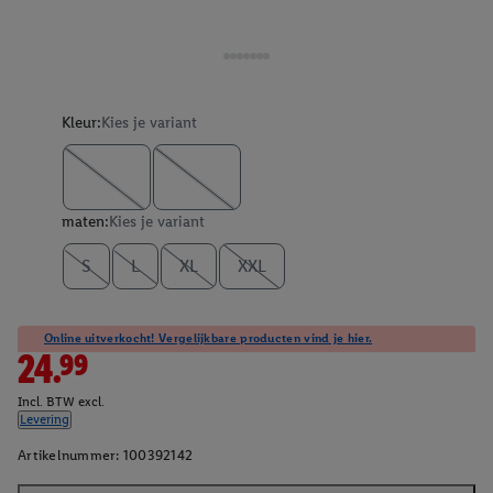
Kleur:
Kies je variant
maten:
Kies je variant
S
L
XL
XXL
Online uitverkocht! Vergelijkbare producten vind je hier.
24.99
Incl. BTW excl.
Levering
Artikelnummer:
100392142