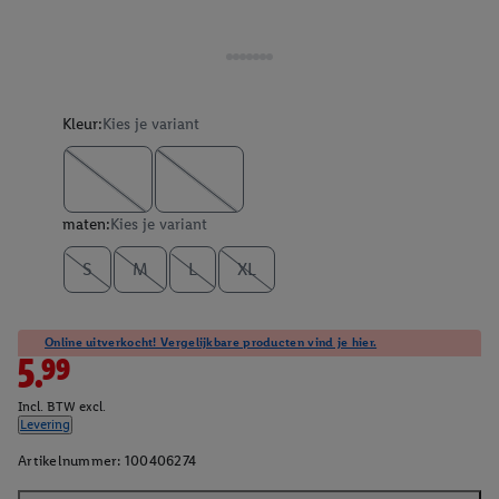
Kleur:
Kies je variant
maten:
Kies je variant
S
M
L
XL
Online uitverkocht! Vergelijkbare producten vind je hier.
5.99
Incl. BTW excl.
Levering
Artikelnummer:
100406274