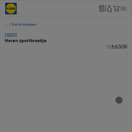
/
Korte broeken
CRIVIT
Heren sportbroekje
4.4/5
(18)
4.4 van 5 ster