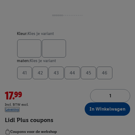
Kleur:
Kies je variant
maten:
Kies je variant
41
42
43
44
45
46
17.99
Incl. BTW excl.
In Winkelwagen
Levering