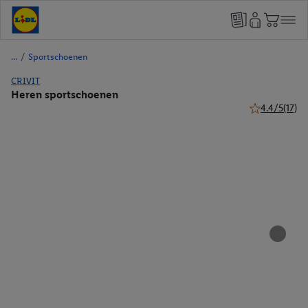
/
Sportschoenen
CRIVIT
Heren sportschoenen
4.4/5
(17)
4.4 van 5 ster