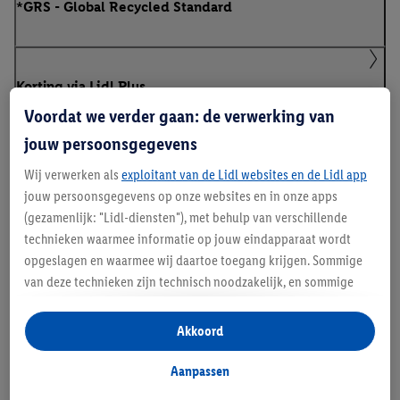
*GRS - Global Recycled Standard
Korting via Lidl Plus
Voordat we verder gaan: de verwerking van
jouw persoonsgegevens
Wij verwerken als
exploitant van de Lidl websites en de Lidl app
jouw persoonsgegevens op onze websites en in onze apps
(gezamenlijk: "Lidl-diensten"), met behulp van verschillende
M
technieken waarmee informatie op jouw eindapparaat wordt
ax
opgeslagen en waarmee wij daartoe toegang krijgen. Sommige
van deze technieken zijn technisch noodzakelijk, en sommige
i
technieken worden met jouw toestemming gebruikt voor het
m
opslaan van voorkeursinstellingen, het verzamelen en
Akkoord
analyseren van statistieken of voor het tonen van
al
gepersonaliseerde reclame binnen en buiten de Lidl-diensten.
Aanpassen
e
Als je lid bent van het Lidl Plus-programma, dan worden