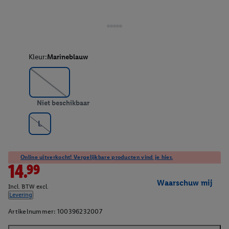
Kleur:
Marineblauw
Niet beschikbaar
L
Online uitverkocht! Vergelijkbare producten vind je hier.
14.99
Waarschuw mij
Incl. BTW excl.
Levering
Artikelnummer:
100396232007