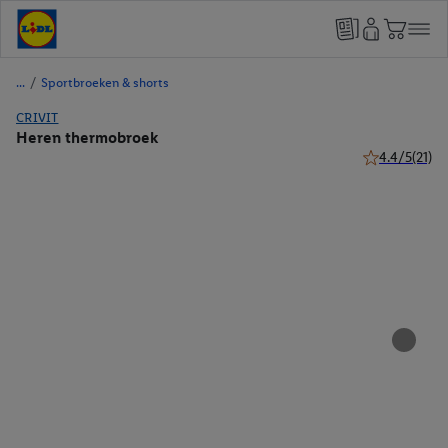
/
Sportbroeken & shorts
CRIVIT
Heren thermobroek
4.4/5
(21)
4.4 van 5 ster