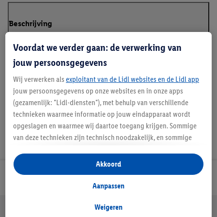
Beschrijving
Voordat we verder gaan: de verwerking van
jouw persoonsgegevens
*GRS - Global Recycled Standard
Wij verwerken als
exploitant van de Lidl websites en de Lidl app
jouw persoonsgegevens op onze websites en in onze apps
(gezamenlijk: "Lidl-diensten"), met behulp van verschillende
technieken waarmee informatie op jouw eindapparaat wordt
opgeslagen en waarmee wij daartoe toegang krijgen. Sommige
van deze technieken zijn technisch noodzakelijk, en sommige
technieken worden met jouw toestemming gebruikt voor het
opslaan van voorkeursinstellingen, het verzamelen en
Akkoord
analyseren van statistieken of voor het tonen van
Lidl Nieuwsbrief
gepersonaliseerde reclame binnen en buiten de Lidl-diensten.
Aanpassen
Als je lid bent van het Lidl Plus-programma, dan worden
gegevens over jouw aankoopgedrag in de winkel ook voor de
Weigeren
Jouw voordelen bij ons als Lidl webshop klant