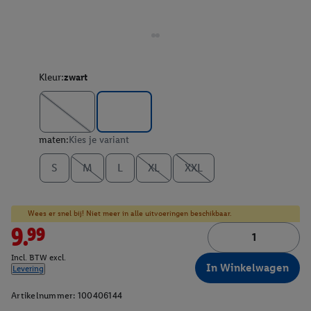
Kleur:
zwart
maten:
Kies je variant
S
M
L
XL
XXL
Wees er snel bij! Niet meer in alle uitvoeringen beschikbaar.
9.99
Incl. BTW excl.
In Winkelwagen
Levering
Artikelnummer:
100406144