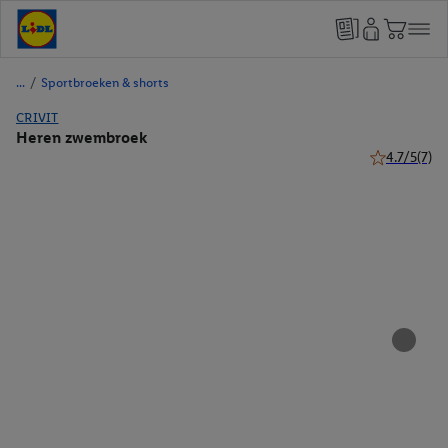
/
Sportbroeken & shorts
CRIVIT
Heren zwembroek
4.7/5
(7)
4.7 van 5 ste