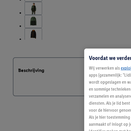
Voordat we verde
Wij verwerken als
explo
Beschrijving
apps (gezamenlijk: "Lid
wordt opgeslagen en wa
en sommige technieken 
verzamelen en analysere
diensten. Als je lid b
voor de hiervoor genoe
Als je hier toestemming
aanmaakt of inlogt op j