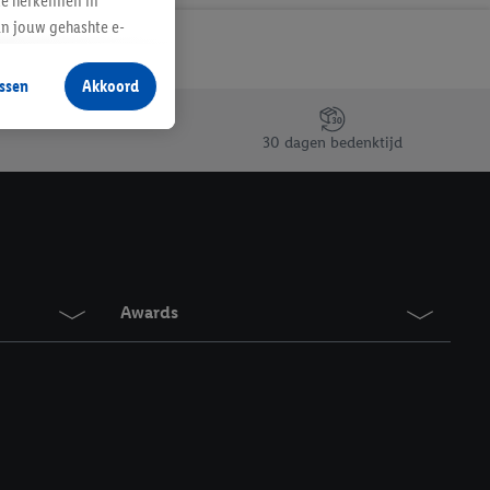
te herkennen in
an jouw gehashte e-
aan jou zijn
ssen
Akkoord
r producten waarin je
 winkel te plaatsen
30 dagen bedenktijd
innen verschillende
 van jouw gehashte e-
an jou kunnen worden
erking.
Awards
en vergelijkbare
en. Meer informatie,
t moment in te
r
voor meer informatie