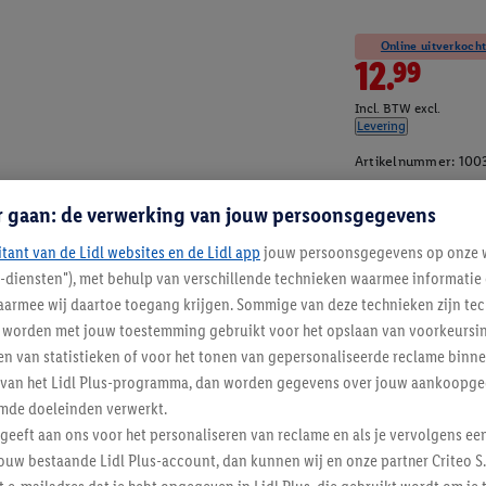
Online uitverkocht
12.99
Incl. BTW excl.
Levering
Artikelnummer:
100
r gaan: de verwerking van jouw persoonsgegevens
itant van de Lidl websites en de Lidl app
jouw persoonsgegevens op onze w
l-diensten"), met behulp van verschillende technieken waarmee informati
armee wij daartoe toegang krijgen. Sommige van deze technieken zijn tec
worden met jouw toestemming gebruikt voor het opslaan van voorkeursins
n van statistieken of voor het tonen van gepersonaliseerde reclame binne
ent van het Lidl Plus-programma, dan worden gegevens over jouw aankoopge
mde doeleinden verwerkt.
 geeft aan ons voor het personaliseren van reclame en als je vervolgens ee
ouw bestaande Lidl Plus-account, dan kunnen wij en onze partner Criteo S.