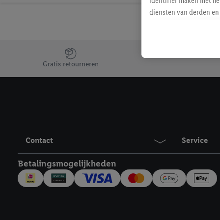
identifier maken met he
diensten van derden en 
mailadres ook worden sa
toegewezen.
Als je hiervoor toeste
Jouw voordelen bij ons als Lidl webshop klant
eerder interesse hebt g
Gratis retourneren
maar het niet te kopen)
Lidl-diensten worden we
mailadres en met eventu
toegewezen.
Onder "Aanpassen" kun 
verwerkingsdoeleinden j
Contact
Service
Door te klikken op "Weig
technieken worden gebr
Betalingsmogelijkheden
Door op "Akkoord" te kl
inclusief over de opsl
trekken, vind je in onze
over de cookies die wij 