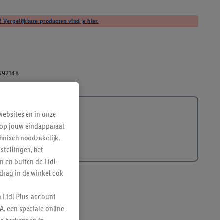
! Vergelijkbare producten vind je hier.
392148
ebsites en in onze
e op jouw eindapparaat
hnisch noodzakelijk,
tellingen, het
n en buiten de Lidl-
drag in de winkel ook
n Lidl Plus-account
A. een speciale online