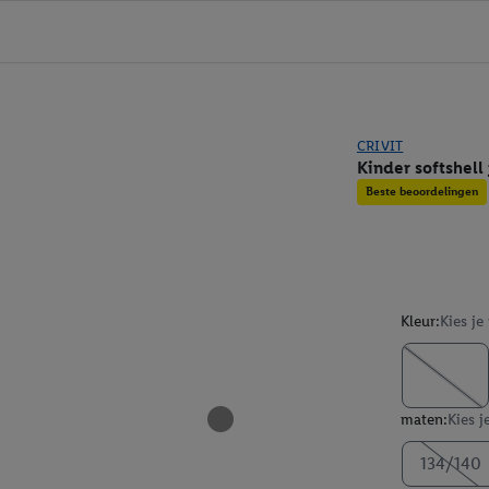
CRIVIT
Kinder softshell 
Beste beoordelingen
Kleur:
Kies je
maten:
Kies j
134/140