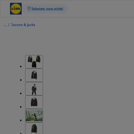
/
Jassen & jacks