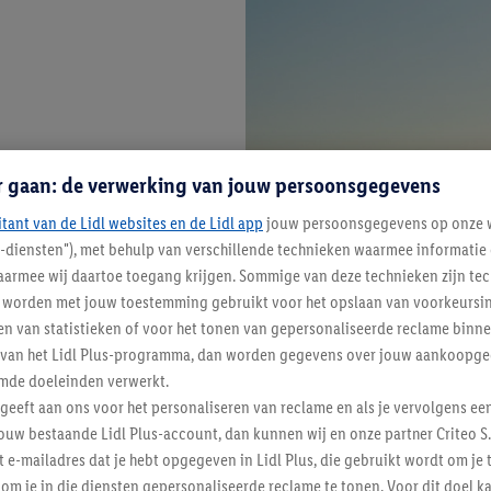
r gaan: de verwerking van jouw persoonsgegevens
itant van de Lidl websites en de Lidl app
jouw persoonsgegevens op onze w
l-diensten"), met behulp van verschillende technieken waarmee informati
armee wij daartoe toegang krijgen. Sommige van deze technieken zijn tec
worden met jouw toestemming gebruikt voor het opslaan van voorkeursins
n van statistieken of voor het tonen van gepersonaliseerde reclame binne
ent van het Lidl Plus-programma, dan worden gegevens over jouw aankoopge
mde doeleinden verwerkt.
 geeft aan ons voor het personaliseren van reclame en als je vervolgens ee
ouw bestaande Lidl Plus-account, dan kunnen wij en onze partner Criteo S.
t e-mailadres dat je hebt opgegeven in Lidl Plus, die gebruikt wordt om je 
om je in die diensten gepersonaliseerde reclame te tonen. Voor dit doel k