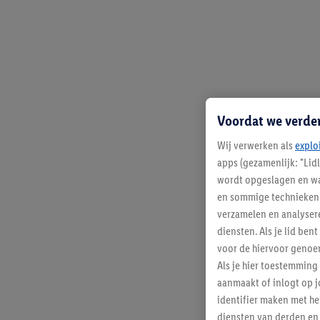
Voordat we verde
Wij verwerken als
explo
apps (gezamenlijk: "Lid
wordt opgeslagen en wa
en sommige technieken 
verzamelen en analysere
diensten. Als je lid b
voor de hiervoor genoe
Als je hier toestemming
aanmaakt of inlogt op j
identifier maken met he
diensten van derden en 