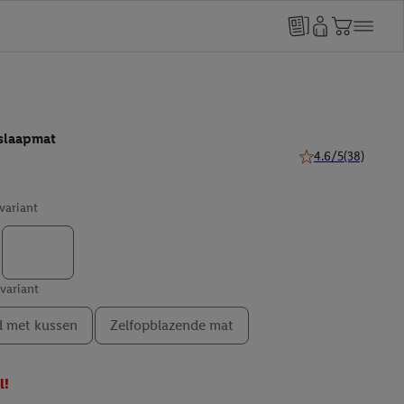
slaapmat
4.6/5
(38)
4.6 van 5 sterren (
 variant
 variant
 met kussen
Zelfopblazende mat
l!