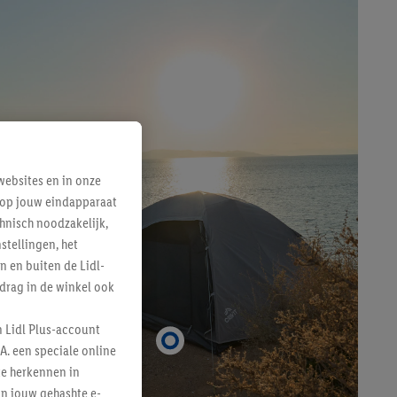
ebsites en in onze
e op jouw eindapparaat
hnisch noodzakelijk,
tellingen, het
n en buiten de Lidl-
drag in de winkel ook
n Lidl Plus-account
A. een speciale online
te herkennen in
an jouw gehashte e-