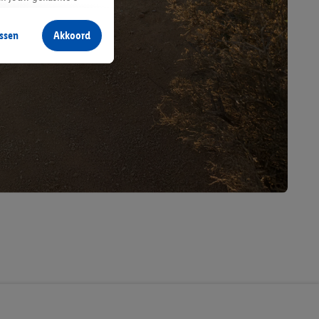
aan jou zijn
ssen
Akkoord
r producten waarin je
 winkel te plaatsen
innen verschillende
 van jouw gehashte e-
an jou kunnen worden
erking.
en vergelijkbare
en. Meer informatie,
t moment in te
r
voor meer informatie