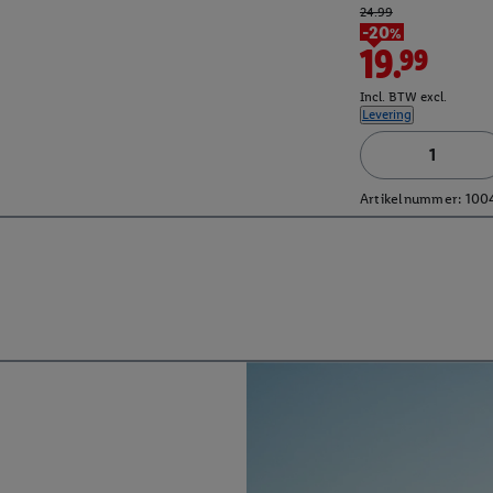
24.99
-20%
19.99
Incl. BTW excl.
Levering
Artikelnummer:
100