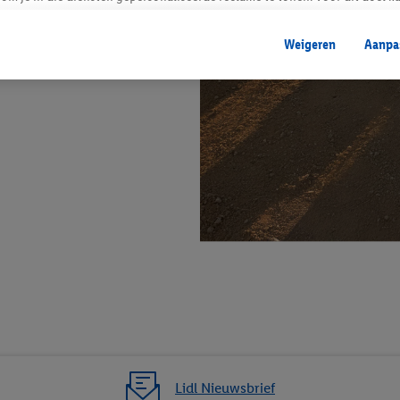
mengevoegd met andere identifiers of met identifiers die door Criteo S.A. 
Weigeren
Aanpa
mming geeft, dan kunnen retargeting advertenties worden weergegeven voo
etoond (bijvoorbeeld door het product in een winkelmandje van een online
. De retargeting advertenties kunnen op verschillende eindapparaten en b
ergegeven, als verschillende eindapparaten en Lidl-diensten, met behulp
ele andere identifiers of met identifiers waarover Criteo S.A. beschikt, a
je aangeven met welke cookies en vergelijkbare technieken en met welke
e instemt. Verder kan je er meer informatie vinden over de gegevensverw
eren", kies je voor de optie dat er enkel technisch noodzakelijke cookies 
uikt.
ikken, stem je in met alle verwerkingen voor alle bovengenoemde doeleind
agperiode van de gegevens en je recht om jouw toestemming op elk gewens
privacyverklaring
.
Je vindt de impressum voor de Lidl website hier.
Klik
hie
inzetten.
Lidl Nieuwsbrief