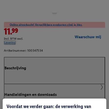
Online uitverkocht! Vergelijkbare producten vind je hier.
11.99
Waarschuw mij
Incl. BTW excl.
Levering
Artikelnummer:
100347534
Beschrijving
Handleidingen en downloads
Voordat we verder gaan: de verwerking van