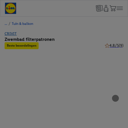
/
Tuin & balkon
CRIVIT
Zwembad filterpatronen
4.8/5
(9)
Beste beoordelingen
4.8 van 5 ste