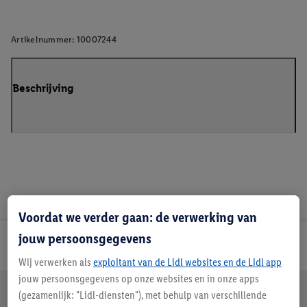
Artikelnummer:
10007244
Beschrijving
Voordat we verder gaan: de verwerking van
jouw persoonsgegevens
Lidl Nieuwsbrief
Wij verwerken als
exploitant van de Lidl websites en de Lidl app
jouw persoonsgegevens op onze websites en in onze apps
Jouw voordelen bij ons als Lidl webshop klant
(gezamenlijk: "Lidl-diensten"), met behulp van verschillende
Gratis retourneren
Veilig winkelen
30 dagen bedenktijd