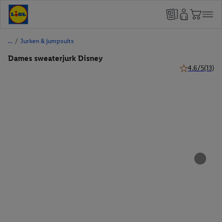
/
Jurken & jumpsuits
Dames sweaterjurk Disney
4.6/5
(13)
4.6 van 5 ster