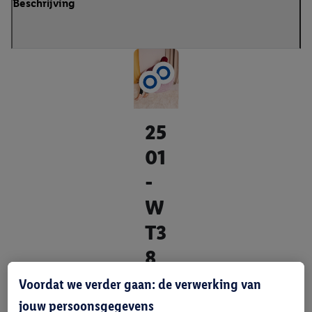
Beschrijving
25
01
-
W
T3
8
-
Voordat we verder gaan: de verwerking van
M
jouw persoonsgegevens