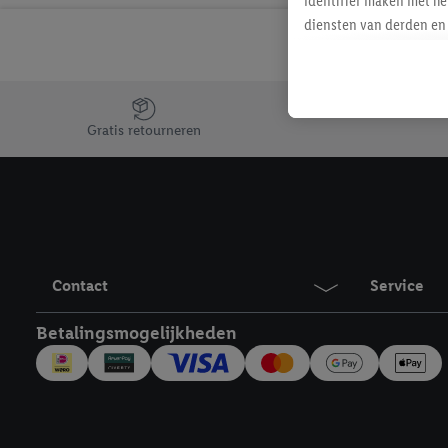
identifier maken met he
diensten van derden en 
mailadres ook worden sa
toegewezen.
Als je hiervoor toeste
Jouw voordelen bij ons als Lidl webshop klant
eerder interesse hebt g
Gratis retourneren
maar het niet te kopen)
Lidl-diensten worden we
mailadres en met eventu
toegewezen.
Onder "Aanpassen" kun 
verwerkingsdoeleinden j
Contact
Service
Door te klikken op "Weig
technieken worden gebr
Betalingsmogelijkheden
Door op "Akkoord" te kl
inclusief over de opsl
trekken, vind je in onze
over de cookies die wij 