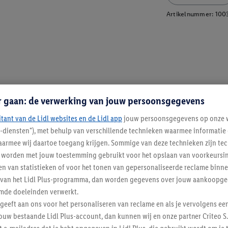
Artikelnummer:
100
r gaan: de verwerking van jouw persoonsgegevens
itant van de Lidl websites en de Lidl app
jouw persoonsgegevens op onze w
l-diensten"), met behulp van verschillende technieken waarmee informati
armee wij daartoe toegang krijgen. Sommige van deze technieken zijn tec
worden met jouw toestemming gebruikt voor het opslaan van voorkeursins
n van statistieken of voor het tonen van gepersonaliseerde reclame binne
ent van het Lidl Plus-programma, dan worden gegevens over jouw aankoopge
mde doeleinden verwerkt.
 geeft aan ons voor het personaliseren van reclame en als je vervolgens ee
ouw bestaande Lidl Plus-account, dan kunnen wij en onze partner Criteo S.