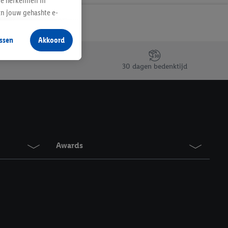
te herkennen in
an jouw gehashte e-
aan jou zijn
ssen
Akkoord
r producten waarin je
 winkel te plaatsen
30 dagen bedenktijd
innen verschillende
 van jouw gehashte e-
an jou kunnen worden
erking.
Awards
en vergelijkbare
en. Meer informatie,
t moment in te
r
voor meer informatie