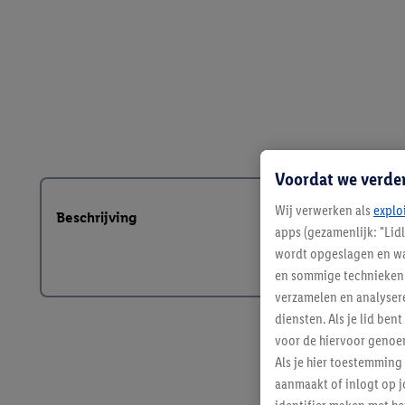
Voordat we verde
Wij verwerken als
explo
Beschrijving
apps (gezamenlijk: "Lid
wordt opgeslagen en wa
en sommige technieken 
verzamelen en analysere
diensten. Als je lid b
voor de hiervoor genoe
Als je hier toestemming
aanmaakt of inlogt op j