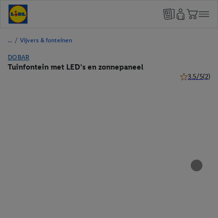
/
Vijvers & fonteinen
DOBAR
Tuinfontein met LED's en zonnepaneel
3.5/5
(2)
3.5 van 5 ste