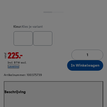
Kleur:
Kies je variant
225.-
vanaf
Incl. BTW excl.
In Winkelwagen
Levering
Artikelnummer:
100375739
Beschrijving