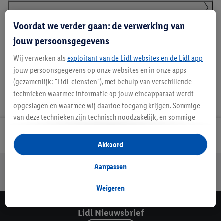
Klanteninformatie over batterijen Europese
Voordat we verder gaan: de verwerking van
Batterijenverordening
jouw persoonsgegevens
Wij verwerken als
exploitant van de Lidl websites en de Lidl app
jouw persoonsgegevens op onze websites en in onze apps
(gezamenlijk: "Lidl-diensten"), met behulp van verschillende
technieken waarmee informatie op jouw eindapparaat wordt
opgeslagen en waarmee wij daartoe toegang krijgen. Sommige
van deze technieken zijn technisch noodzakelijk, en sommige
technieken worden met jouw toestemming gebruikt voor het
Lidl Nieuwsbrief
opslaan van voorkeursinstellingen, het verzamelen en
Akkoord
analyseren van statistieken of voor het tonen van
gepersonaliseerde reclame binnen en buiten de Lidl-diensten.
Jouw voordelen bij ons als Lidl webshop klant
Aanpassen
Als je lid bent van het Lidl Plus-programma, dan worden
Gratis retourneren
Veilig winkelen
30 dagen bedenktijd
gegevens over jouw aankoopgedrag in de winkel ook voor de
Weigeren
hiervoor genoemde doeleinden verwerkt.
Als je hier toestemming geeft aan ons voor het personaliseren
Lidl Nieuwsbrief