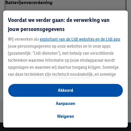
Batterijenverordening
Voordat we verder gaan: de verwerking van
jouw persoonsgegevens
Handleidingen en downloads
Wij verwerken als
exploitant van de Lidl websites en de Lidl app
jouw persoonsgegevens op onze websites en in onze apps
(gezamenlijk: "Lidl-diensten"), met behulp van verschillende
technieken waarmee informatie op jouw eindapparaat wordt
opgeslagen en waarmee wij daartoe toegang krijgen. Sommige
van deze technieken zijn technisch noodzakelijk, en sommige
technieken worden met jouw toestemming gebruikt voor het
opslaan van voorkeursinstellingen, het verzamelen en
Lidl Nieuwsbrief
Akkoord
analyseren van statistieken of voor het tonen van
gepersonaliseerde reclame binnen en buiten de Lidl-diensten.
Aanpassen
Jouw voordelen bij ons als Lidl webshop klant
Als je lid bent van het Lidl Plus-programma, dan worden
Gratis retourneren
Veilig winkelen
30 dagen bedenktijd
gegevens over jouw aankoopgedrag in de winkel ook voor de
Weigeren
hiervoor genoemde doeleinden verwerkt.
Als je hier toestemming geeft aan ons voor het personaliseren