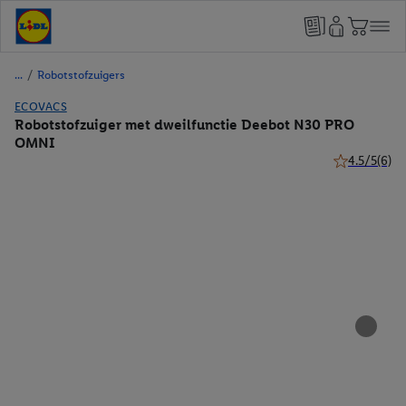
/
Robotstofzuigers
ECOVACS
Robotstofzuiger met dweilfunctie Deebot N30 PRO
OMNI
4.5/5
(6)
4.5 van 5 ste