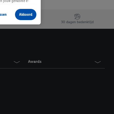
an jouw gehashte e-
aan jou zijn
ssen
Akkoord
r producten waarin je
30 dagen bedenktijd
 winkel te plaatsen
innen verschillende
 van jouw gehashte e-
an jou kunnen worden
Awards
erking.
en vergelijkbare
en. Meer informatie,
t moment in te
r
voor meer informatie