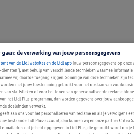
r gaan: de verwerking van jouw persoonsgegevens
itant van de Lidl websites en de Lidl app
jouw persoonsgegevens op onze w
l-diensten"), met behulp van verschillende technieken waarmee informati
armee wij daartoe toegang krijgen. Sommige van deze technieken zijn tec
worden met jouw toestemming gebruikt voor het opslaan van voorkeursins
n van statistieken of voor het tonen van gepersonaliseerde reclame binne
ent van het Lidl Plus-programma, dan worden gegevens over jouw aankoopge
mde doeleinden verwerkt.
 geeft aan ons voor het personaliseren van reclame en als je vervolgens ee
ouw bestaande Lidl Plus-account, dan kunnen wij en onze partner Criteo S.
t e-mailadres dat je hebt opgegeven in Lidl Plus, die gebruikt wordt om je 