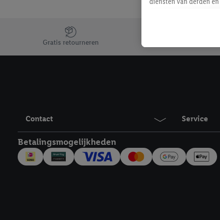
diensten van derden en 
mailadres ook worden sa
toegewezen.
Jouw voordelen bij ons als Lidl webshop klant
Als je hiervoor toeste
Gratis retourneren
eerder interesse hebt g
maar het niet te kopen)
Lidl-diensten worden we
mailadres en met eventu
toegewezen.
Onder "Aanpassen" kun 
Contact
Service
verwerkingsdoeleinden j
Door te klikken op "Weig
Betalingsmogelijkheden
technieken worden gebr
Door op "Akkoord" te kl
inclusief over de opsl
trekken, vind je in onze
over de cookies die wij 