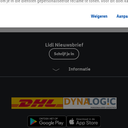
Lidl Nieuwsbrief
om je in die diensten gepersonaliseerde reclame te tonen. Voor dit doel k
mengevoegd met andere identifiers of met identifiers die door Criteo S.A. 
Weigeren
Aanpa
mming geeft, dan kunnen retargeting advertenties worden weergegeven voo
Veilig winkelen
etoond (bijvoorbeeld door het product in een winkelmandje van een online
. De retargeting advertenties kunnen op verschillende eindapparaten en b
ergegeven, als verschillende eindapparaten en Lidl-diensten, met behulp
Lidl Nieuwsbrief
ele andere identifiers of met identifiers waarover Criteo S.A. beschikt, a
Schrijf je in
je aangeven met welke cookies en vergelijkbare technieken en met welke
Informatie
e instemt. Verder kan je er meer informatie vinden over de gegevensverw
eren", kies je voor de optie dat er enkel technisch noodzakelijke cookies 
uikt.
ikken, stem je in met alle verwerkingen voor alle bovengenoemde doeleind
agperiode van de gegevens en je recht om jouw toestemming op elk gewens
privacyverklaring
.
Je vindt de impressum voor de Lidl website hier.
Klik
hie
inzetten.