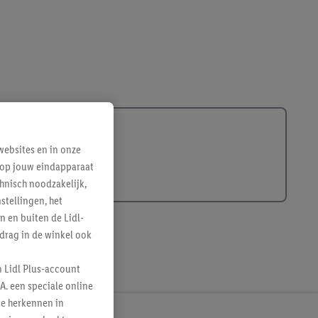
ebsites en in onze
e op jouw eindapparaat
hnisch noodzakelijk,
tellingen, het
n en buiten de Lidl-
drag in de winkel ook
n Lidl Plus-account
A. een speciale online
te herkennen in