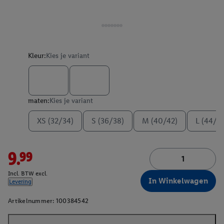
Kleur:
Kies je variant
maten:
Kies je variant
XS (32/34)
S (36/38)
M (40/42)
L (44/4
9.99
Incl. BTW excl.
In Winkelwagen
Levering
Artikelnummer:
100384542