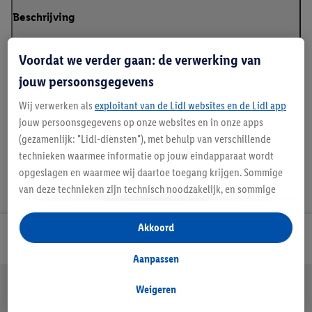
Beschrijving
Voordat we verder gaan: de verwerking van
jouw persoonsgegevens
Details over productveiligheid
Wij verwerken als
exploitant van de Lidl websites en de Lidl app
jouw persoonsgegevens op onze websites en in onze apps
(gezamenlijk: "Lidl-diensten"), met behulp van verschillende
technieken waarmee informatie op jouw eindapparaat wordt
opgeslagen en waarmee wij daartoe toegang krijgen. Sommige
van deze technieken zijn technisch noodzakelijk, en sommige
technieken worden met jouw toestemming gebruikt voor het
opslaan van voorkeursinstellingen, het verzamelen en
Akkoord
Lidl Nieuwsbrief
analyseren van statistieken of voor het tonen van
gepersonaliseerde reclame binnen en buiten de Lidl-diensten.
Aanpassen
Als je lid bent van het Lidl Plus-programma, dan worden
Jouw voordelen bij ons als Lidl webshop klant
gegevens over jouw aankoopgedrag in de winkel ook voor de
Weigeren
Gratis retourneren
Veilig winkelen
30 dagen bedenktijd
hiervoor genoemde doeleinden verwerkt.