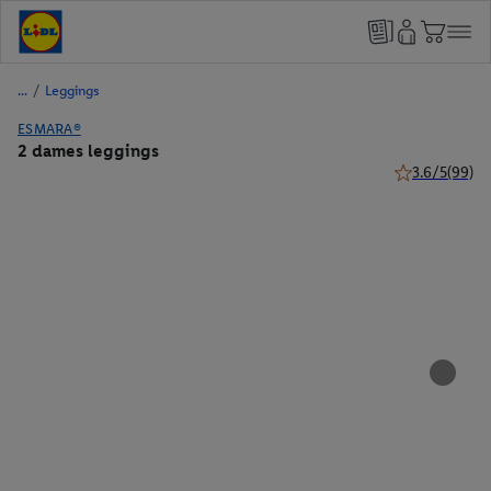
/
Leggings
ESMARA®
2 dames leggings
3.6/5
(99)
3.6 van 5 ster