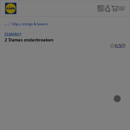
/
Slips, strings & boxers
ESMARA®
2 Dames onderbroeken
4/5
(7)
4 van 5 ste