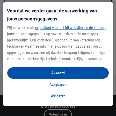
Beschrijving
Voordat we verder gaan: de verwerking van
jouw persoonsgegevens
Wij verwerken als
exploitant van de Lidl websites en de Lidl app
jouw persoonsgegevens op onze websites en in onze apps
(gezamenlijk: "Lidl-diensten"), met behulp van verschillende
technieken waarmee informatie op jouw eindapparaat wordt
opgeslagen en waarmee wij daartoe toegang krijgen. Sommige
van deze technieken zijn technisch noodzakelijk, en sommige
technieken worden met jouw toestemming gebruikt voor het
Lidl Nieuwsbrief
opslaan van voorkeursinstellingen, het verzamelen en
Akkoord
analyseren van statistieken of voor het tonen van
Jouw voordelen bij ons als Lidl webshop klant
gepersonaliseerde reclame binnen en buiten de Lidl-diensten.
Aanpassen
Gratis retourneren
Veilig winkelen
30 dagen bedenktijd
Als je lid bent van het Lidl Plus-programma, dan worden
gegevens over jouw aankoopgedrag in de winkel ook voor de
Weigeren
hiervoor genoemde doeleinden verwerkt.
Lidl Nieuwsbrief
Als je hier toestemming geeft aan ons voor het personaliseren
Schrijf je in
van reclame en als je vervolgens een Lidl Plus-account